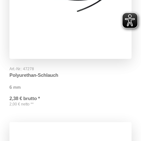
Art.-Nr.:
47278
Polyurethan-Schlauch
6 mm
2,38
€
brutto
*
2,00
€
netto
**