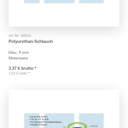
Art.-Nr.:
94524
Polyurethan-Schlauch
blau, 4 mm
Meterware
3,37
€
brutto
*
2,83
€
netto
**