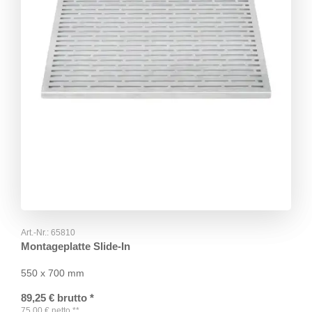
Art.-Nr.:
65810
Montageplatte Slide-In
550 x 700 mm
89,25
€
brutto
*
75,00
€
netto
**