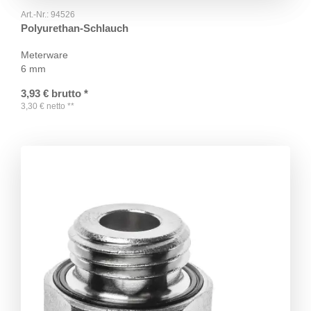
Art.-Nr.:
94526
Polyurethan-Schlauch
Meterware
6 mm
3,93
€
brutto
*
3,30
€
netto
**