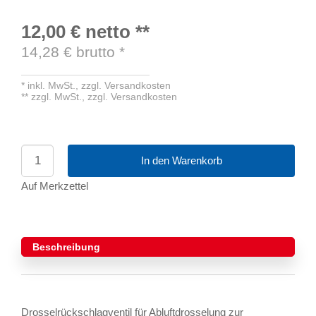
12,00 €
netto
**
14,28
€ brutto
*
*
inkl. MwSt.,
zzgl. Versandkosten
**
zzgl. MwSt.,
zzgl. Versandkosten
In den Warenkorb
Auf Merkzettel
Beschreibung
Drosselrückschlagventil für Abluftdrosselung zur