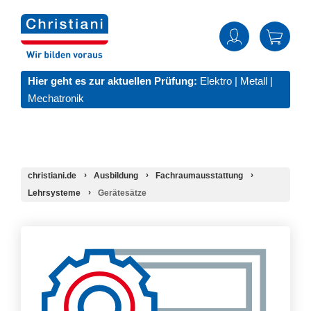
Hier geht es zur aktuellen Prüfung:
Elektro
|
Metall
|
Mechatronik
christiani.de
Ausbildung
Fachraumausstattung
Lehrsysteme
Gerätesätze