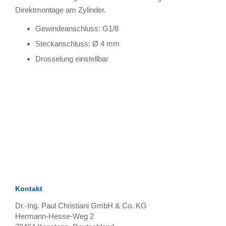
Direktmontage am Zylinder.
Gewindeanschluss: G1/8
Steckanschluss: Ø 4 mm
Drosselung einstellbar
TAGS
Artikel
RECOMMENDATIONS
SOCIAL_MEDIA
Bewertungen
Kontakt
Dr.-Ing. Paul Christiani GmbH & Co. KG
Hermann-Hesse-Weg 2