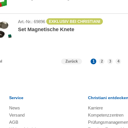
Art.-Nr.:
69896
EXKLUSIV BEI CHRISTIANI
Set Magnetische Knete
Zurück
1
2
3
4
el
Service
Christiani entdecke
News
Karriere
Versand
Kompetenzzentren
AGB
Prüfungsmanagemen