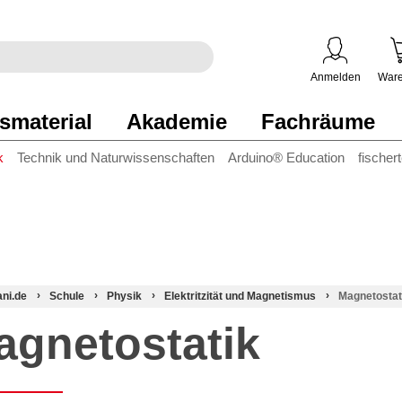
egriff
en
ben
Anmelden
Ware
smaterial
Akademie
Fachräume
k
Technik und Naturwissenschaften
Arduino® Education
fischer
ani.de
Schule
Physik
Elektritzität und Magnetismus
Magnetostat
agnetostatik