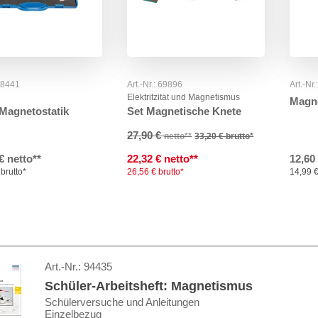
 98441
Art.-Nr.: 69896
Art.-Nr
Elektritzität und Magnetismus
Magn
 Magnetostatik
Set Magnetische Knete
27,90 €
netto**
33,20 €
brutto*
€ netto**
22,32 € netto**
12,60
brutto*
26,56 € brutto*
14,99 €
Art.-Nr.:
94435
Schüler-Arbeitsheft: Magnetismus
Schülerversuche und Anleitungen
Einzelbezug