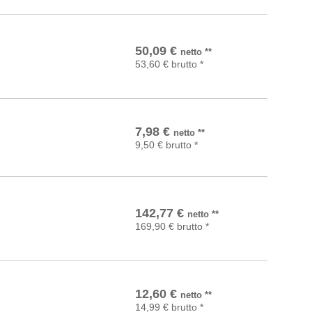
In den Warenkorb
50,09
€
netto
**
53,60
€
brutto
*
In den Warenkorb
7,98
€
netto
**
9,50
€
brutto
*
In den Warenkorb
142,77
€
netto
**
169,90
€
brutto
*
In den Warenkorb
12,60
€
netto
**
14,99
€
brutto
*