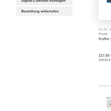
Digital-Lizenzen kündigen
Bestellung widerrufen
Art.-Nr.:
Physik
TAGS
Artikel
RECOMMENDATIONS
SOCIAL_MEDIA
Bewertungen
Koffer
217,65 
259,00 € 