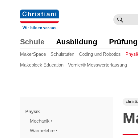
Suchb
Such
einge
Schule
Ausbildung
Prüfung
MakerSpace
Schulstufen
Coding und Robotics
Physi
Makeblock Education
Vernier® Messwerterfassung
christi
Physik
M
Mechanik
Wärmelehre