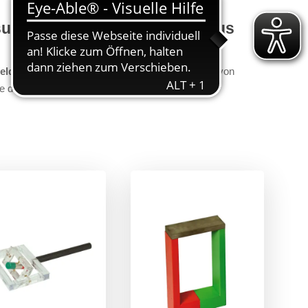
ersuche zum Thema Magnetismus
eldern
, erzeugt von Dauermagneten Leitern, die von
se des Erdmagnetfeldes gehören ebenso dazu.