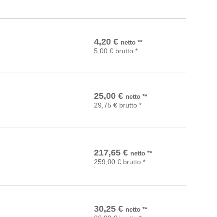
In den Warenkorb
4,20
€
netto
**
5,00
€
brutto
*
In den Warenkorb
25,00
€
netto
**
29,75
€
brutto
*
In den Warenkorb
217,65
€
netto
**
259,00
€
brutto
*
In den Warenkorb
30,25
€
netto
**