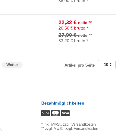
36,00
€
brutto
*
22,32
€
netto
**
In den Warenkorb
26,56
€
brutto
*
27,90 €
**
netto
33,20 €
brutto
*
Weiter
10
Artikel pro Seite
n
Bezahlmöglichkeiten
*
inkl. MwSt.,
zzgl. Versandkosten
t
**
zzgl. MwSt.,
zzgl. Versandkosten