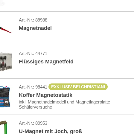
Art.-Nr.:
89988
Magnetnadel
Art.-Nr.:
44771
Flüssiges Magnetfeld
Art.-Nr.:
98441
EXKLUSIV BEI CHRISTIANI
Koffer Magnetostatik
inkl. Magnetnadelmodell und Magnetlagerplatte
Schülerversuche
Art.-Nr.:
89953
U-Magnet mit Joch, groß