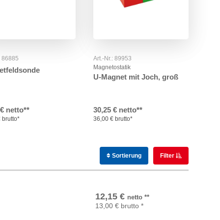
.: 86885
Art.-Nr.: 89953
Magnetostatik
etfeldsonde
U-Magnet mit Joch, groß
 € netto**
30,25 € netto**
 brutto*
36,00 € brutto*
Sortierung
Filter
In den Warenkorb
12,15
€
netto
**
13,00
€
brutto
*