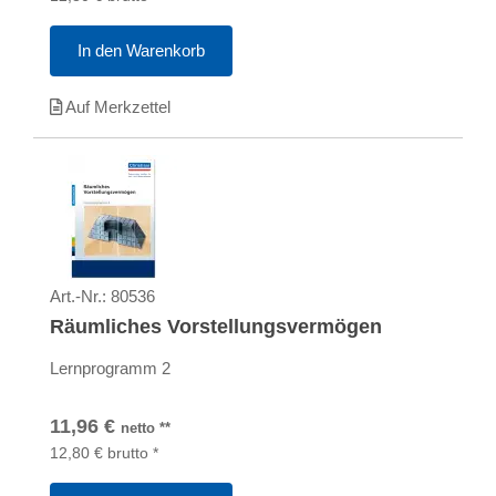
In den Warenkorb
Auf Merkzettel
Art.-Nr.:
80536
Räumliches Vorstellungsvermögen
Lernprogramm 2
11,96
€
netto
**
12,80
€
brutto
*