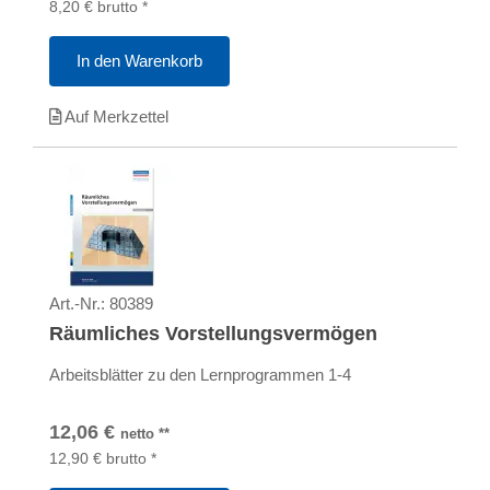
8,20
€
brutto
*
In den Warenkorb
Auf Merkzettel
Art.-Nr.:
80389
Räumliches Vorstellungsvermögen
Arbeitsblätter zu den Lernprogrammen 1-4
12,06
€
netto
**
12,90
€
brutto
*