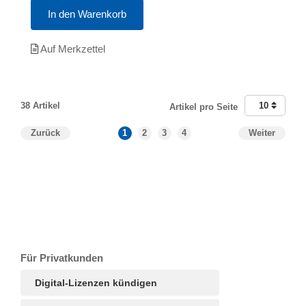
In den Warenkorb
Auf Merkzettel
38 Artikel
10
Artikel pro Seite
Zurück
1
2
3
4
Weiter
T
Ar
R
S
B
Für Privatkunden
Digital-Lizenzen kündigen