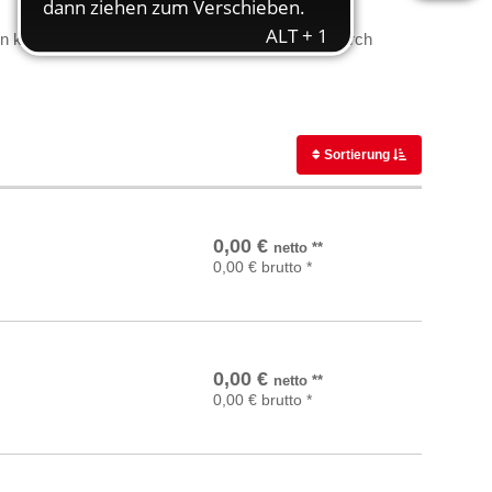
n kostenfrei bestellen. Oder blättern Sie
online
durch
Sortierung
In den Warenkorb
0,00
€
netto
**
0,00
€
brutto
*
In den Warenkorb
0,00
€
netto
**
0,00
€
brutto
*