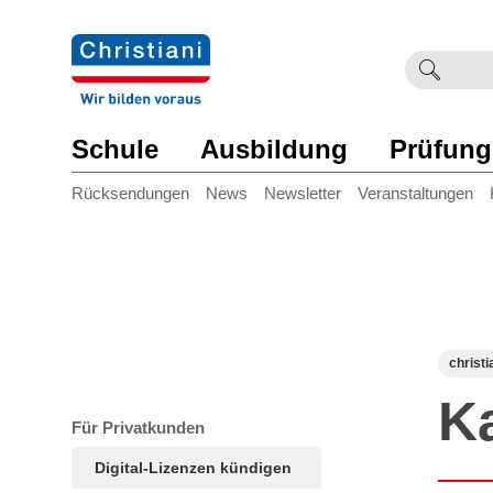
Suchb
Such
einge
Schule
Ausbildung
Prüfung
Rücksendungen
News
Newsletter
Veranstaltungen
christi
K
Für Privatkunden
Digital-Lizenzen kündigen