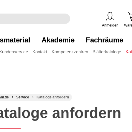
egriff
en
ben
Anmelden
Ware
smaterial
Akademie
Fachräume
Kundenservice
Kontakt
Kompetenzzentren
Blätterkataloge
Kat
ani.de
Service
Kataloge anfordern
ataloge anfordern