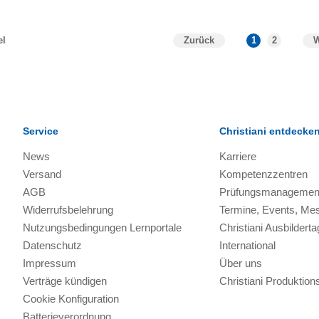
Zurück
1
2
W
el
Service
Christiani entdecke
News
Karriere
Versand
Kompetenzzentren
AGB
Prüfungsmanagemen
Widerrufsbelehrung
Termine, Events, Me
Nutzungsbedingungen Lernportale
Christiani Ausbilderta
Datenschutz
International
Impressum
Über uns
Verträge kündigen
Christiani Produkti
Cookie Konfiguration
Batterieverordnung