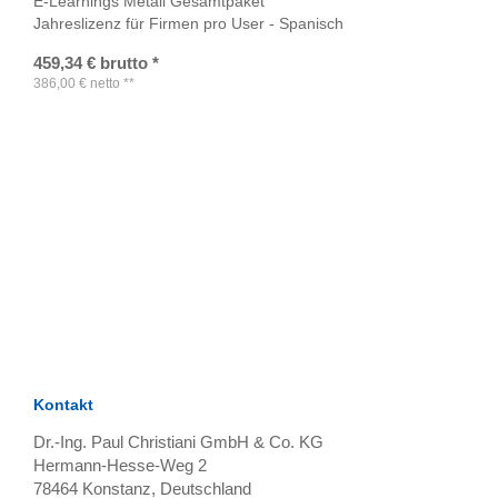
E-Learnings Metall Gesamtpaket
Jahreslizenz für Firmen pro User - Spanisch
459,34
€
brutto
*
386,00
€
netto
**
TAGS
Artikel
RECOMMENDATIONS
SOCIAL_MEDIA
Bewertungen
Kontakt
Dr.-Ing. Paul Christiani GmbH & Co. KG
Hermann-Hesse-Weg 2
78464
Konstanz, Deutschland