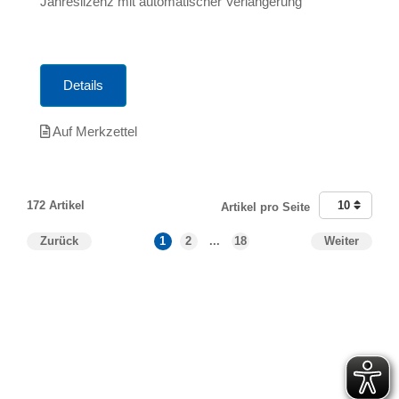
Jahreslizenz mit automatischer Verlängerung
Details
Auf Merkzettel
172 Artikel
10
Artikel pro Seite
Zurück
1
2
...
18
Weiter
T
Ar
R
S
B