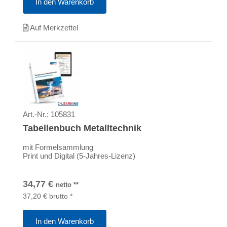
In den Warenkorb
Auf Merkzettel
Art.-Nr.:
105831
Tabellenbuch Metalltechnik
mit Formelsammlung
Print und Digital (5-Jahres-Lizenz)
34,77
€
netto
**
37,20
€
brutto
*
In den Warenkorb