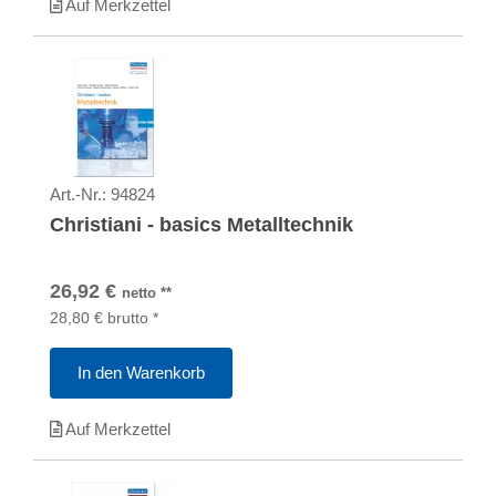
Auf Merkzettel
Art.-Nr.:
94824
Christiani - basics Metalltechnik
26,92
€
netto
**
28,80
€
brutto
*
In den Warenkorb
Auf Merkzettel