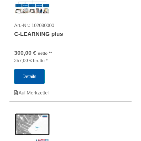
Art.-Nr.:
102030000
C-LEARNING plus
300,00
€
netto
**
357,00
€
brutto
*
Details
Auf Merkzettel