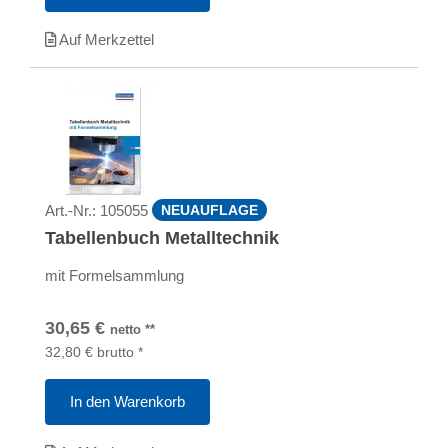
Auf Merkzettel
Art.-Nr.:
105055
NEUAUFLAGE
Tabellenbuch Metalltechnik
mit Formelsammlung
30,65
€
netto
**
32,80
€
brutto
*
In den Warenkorb