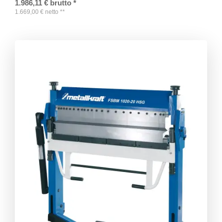
1.986,11
€
brutto
*
1.669,00
€
netto
**