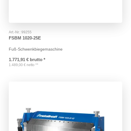
Art.-Nr.:
99255
FSBM 1020-25E
Fuß-Schwenkbiegemaschine
1.771,91
€
brutto
*
1.489,00
€
netto
**