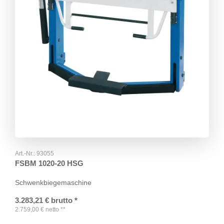
Art.-Nr.:
93055
FSBM 1020-20 HSG
Schwenkbiegemaschine
3.283,21
€
brutto
*
2.759,00
€
netto
**