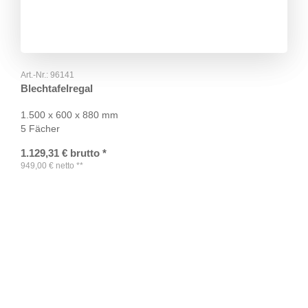
Art.-Nr.:
96141
Blechtafelregal
1.500 x 600 x 880 mm
5 Fächer
1.129,31
€
brutto
*
949,00
€
netto
**
TAGS
Artikel
RECOMMENDATIONS
SOCIAL_MEDIA
Bewertungen