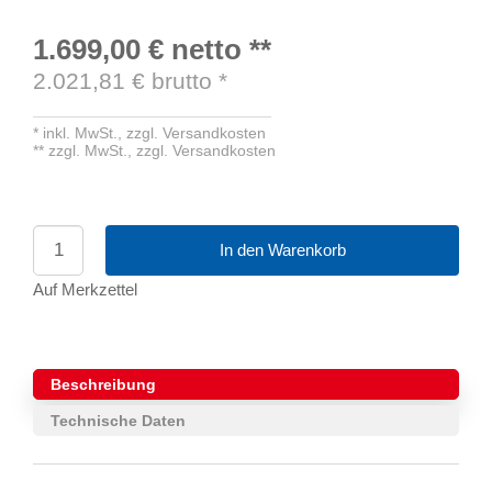
1.699,00 €
netto
**
2.021,81
€ brutto
*
*
inkl. MwSt.,
zzgl. Versandkosten
**
zzgl. MwSt.,
zzgl. Versandkosten
In den Warenkorb
Auf Merkzettel
Beschreibung
Technische Daten