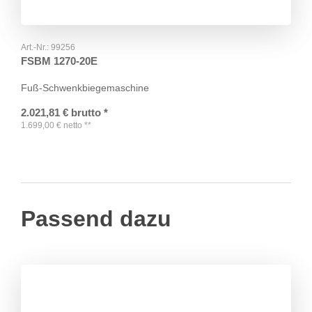
Art.-Nr.:
99256
FSBM 1270-20E
Fuß-Schwenkbiegemaschine
2.021,81
€
brutto
*
1.699,00
€
netto
**
Passend dazu