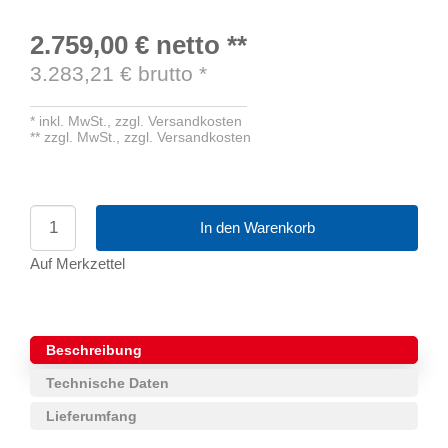
2.759,00 €
netto
**
3.283,21
€ brutto
*
*
inkl. MwSt.,
zzgl. Versandkosten
**
zzgl. MwSt.,
zzgl. Versandkosten
In den Warenkorb
Auf Merkzettel
Beschreibung
Technische Daten
Lieferumfang