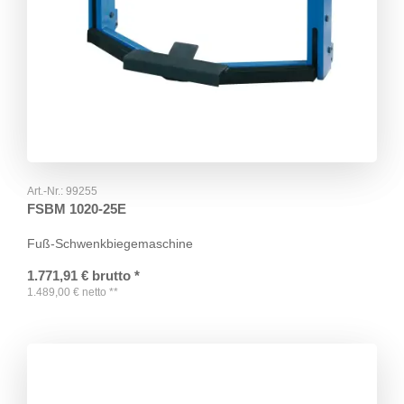
Art.-Nr.:
99255
FSBM 1020-25E
Fuß-Schwenkbiegemaschine
1.771,91
€
brutto
*
1.489,00
€
netto
**