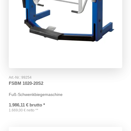
Art.-Nr.:
99254
FSBM 1020-20S2
Fuß-Schwenkbiegemaschine
1.986,11
€
brutto
*
1.669,00
€
netto
**