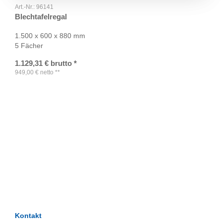
Art.-Nr.:
96141
Blechtafelregal
1.500 x 600 x 880 mm
5 Fächer
1.129,31
€
brutto
*
949,00
€
netto
**
TAGS
Artikel
RECOMMENDATIONS
SOCIAL_MEDIA
Bewertungen
Kontakt