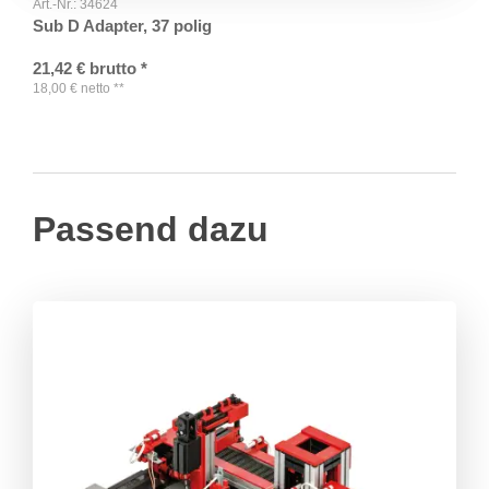
Art.-Nr.:
34624
Sub D Adapter, 37 polig
21,42
€
brutto
*
18,00
€
netto
**
Passend dazu