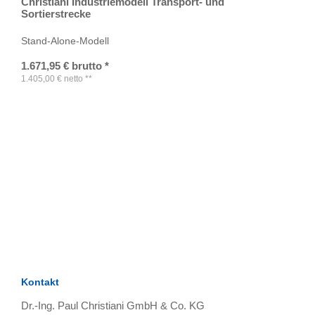
Christiani Industriemodell Transport- und
Sortierstrecke
Stand-Alone-Modell
1.671,95
€
brutto
*
1.405,00
€
netto
**
TAGS
Artikel
RECOMMENDATIONS
SOCIAL_MEDIA
Bewertungen
Kontakt
Dr.-Ing. Paul Christiani GmbH & Co. KG