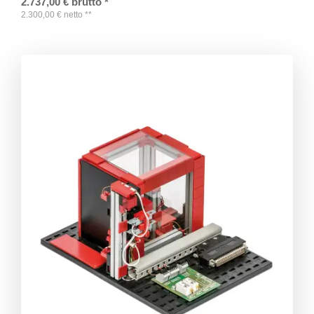
2.737,00
€
brutto
*
2.300,00
€
netto
**