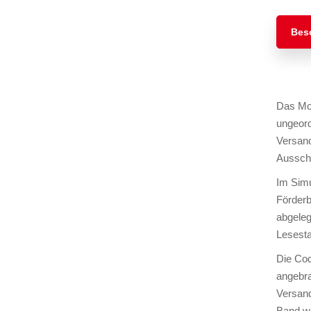
Bes
Das Mod
ungeord
Versand
Ausschi
Im Simu
Förderb
abgeleg
Lesesta
Die Cod
angebra
Versand
Band wi