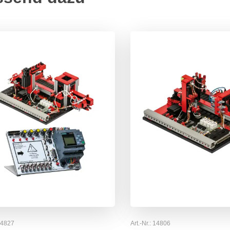
14827
Art.-Nr.:
14806