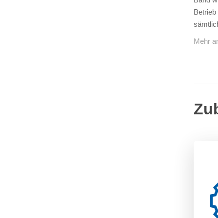
Betrieb
sämtlic
Mehr a
Zu