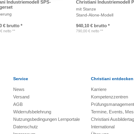
ani Industriemodell SPS-
Christiani Industriemodell P
gerset
mit Stanze
uerung
Stand-Alone-Modell
0
€
brutto
*
940,10
€
brutto
*
€
netto
**
790,00
€
netto
**
Service
Christiani entdecken
News
Karriere
Versand
Kompetenzzentren
AGB
Prüfungsmanagemen
Widerrufsbelehrung
Termine, Events, Me
Nutzungsbedingungen Lernportale
Christiani Ausbilderta
Datenschutz
International