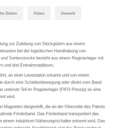
he Daten
Video
Umwelt
htung zur Zuteilung von Stückgütern aus einem
ielsweise bei der logistischen Handhabung von
und Sortierstrecke besteht aus einem Registerlager mit
rn und drei Entnahmeplätzen.
hrt, an einer Lesestation erkannt und von einem
sie durch eine Schieberbewegung oder direkt vom Band
 unterste Teil im Registerlager (FIFO-Prinzip) an eine
nnt wird.
on Magneten dargestellt, die an der Oberseite des Pakets
aufende Förderband. Das Förderband transportiert das
n einem induktiven Näherungsschalter erkannt wird. Das
eplatz gebracht. Nachfolgend wird das Band wieder in