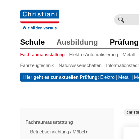
Suchb
Such
einge
Schule
Ausbildung
Prüfung
Fachraumausstattung
Elektro-Automatisierung
Metall
Fahrzeugtechnik
Naturwissenschaften
Informationstec
Hier geht es zur aktuellen Prüfung:
Elektro
|
Metall
|
Me
christi
Fachraumausstattung
Betriebseinrichtung / Möbel