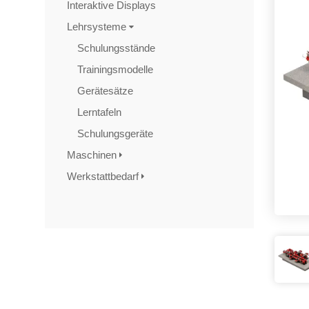
Interaktive Displays
Lehrsysteme
Schulungsstände
Trainingsmodelle
Gerätesätze
Lerntafeln
Schulungsgeräte
Maschinen
Werkstattbedarf
TAGS
Artikel
RECOMMENDATIONS
SOCIAL_MEDIA
Bewertungen