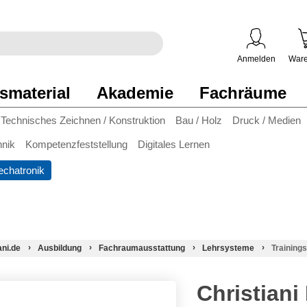
egriff
en
ben
Anmelden
Ware
smaterial
Akademie
Fachräume
Technisches Zeichnen / Konstruktion
Bau / Holz
Druck / Medien
hnik
Kompetenzfeststellung
Digitales Lernen
chatronik
ani.de
Ausbildung
Fachraumausstattung
Lehrsysteme
Training
Christiani