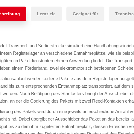
chreibung
Lernziele
Geeignet für
Technisc
ell Transport- und Sortierstrecke simuliert eine Handhabungseinric
neten Registerlager an verschiedene Entnahmeplätze, wie sie beisp
gütern in Paketdienstunternehmen Anwendung findet. Die Transport- 
eber, einem Förderband, zwei elektromotorisch betriebenen Schiebe
lationsablauf werden codierte Pakete aus dem Registerlager ausgefü
and bis zum entsprechenden Entnahmeplatz transportiert, auf dem 
t werden: Nach Betätigung des Starttasters bringt der Ausschieber das
tion, an der die Codierung des Pakets mit zwei Reed-Kontakten erka
ierung des Pakets wird durch eine jeweils unterschiedliche Anzahl v
cht sind. Dabei übergibt der Ausschieber das Paket an das bereits l
gut bis zu dem ihm zugeteilten Entnahmeplatz, dessen Erreichen vo
rd angehalten und das Paket wird mit einem Pusher auf den Entnahm