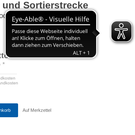
 und Sortierstrecke
odell
tto
**
o
*
ndkosten
sandkosten
nkorb
Auf Merkzettel