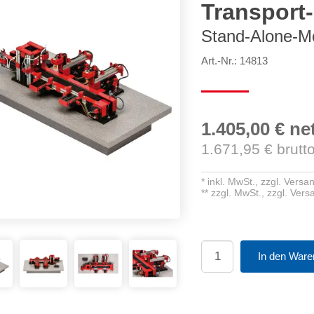
Transport-
Stand-Alone-M
Art.-Nr.: 14813
1.405,00 €
ne
1.671,95
€ brutt
*
inkl. MwSt.,
zzgl. Versa
**
zzgl. MwSt.,
zzgl. Ver
In den Ware