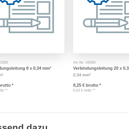
43285
Art.-Nr.:
43290
dungsleitung 8 x 0,34 mm²
Verbindungsleitung 20 x 0,
m²
0,34 mm²
brutto
*
8,25
€
brutto
*
tto
**
6,93
€
netto
**
ssend dazu