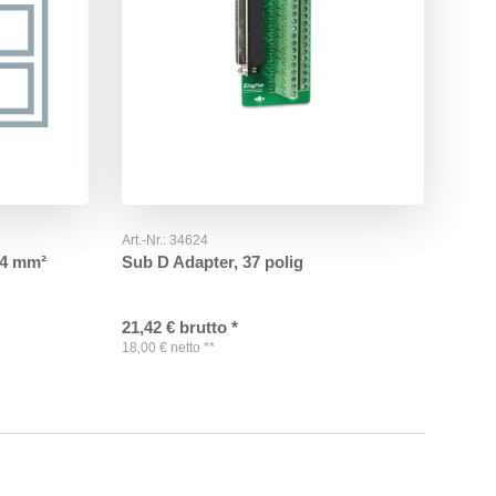
Art.-Nr.:
34624
34 mm²
Sub D Adapter, 37 polig
21,42
€
brutto
*
18,00
€
netto
**