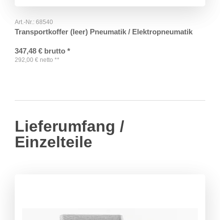
Art.-Nr.:
68540
Transportkoffer (leer) Pneumatik / Elektropneumatik
347,48
€
brutto
*
292,00
€
netto
**
Lieferumfang /
Einzelteile