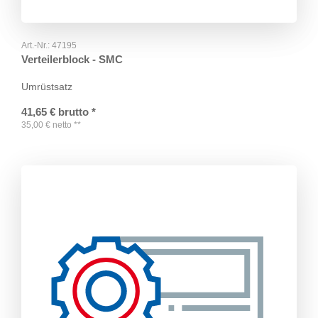
Art.-Nr.:
47195
Verteilerblock - SMC
Umrüstsatz
41,65
€
brutto
*
35,00
€
netto
**