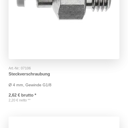
Art.-Nr.:
07106
Steckverschraubung
Ø 4 mm, Gewinde G1/8
2,62
€
brutto
*
2,20
€
netto
**