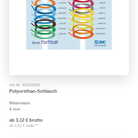
Art.-Nr.:
94520000
Polyurethan-Schlauch
Meterware
4 mm
ab
3,12
€
brutto
ab
2,62
€
netto
**