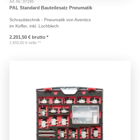
Art.-Nr.:
07195
PAL Standard Bauteilesatz Pneumatik
Schraubtechnik - Pneumatik von Aventics
im Koffer, inkl. Lochblech
2.201,50
€
brutto
*
1.850,00
€
netto
**