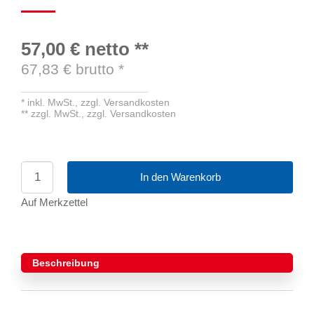
57,00 €
netto
**
67,83
€ brutto
*
*
inkl. MwSt.,
zzgl. Versandkosten
**
zzgl. MwSt.,
zzgl. Versandkosten
In den Warenkorb
Auf Merkzettel
Beschreibung