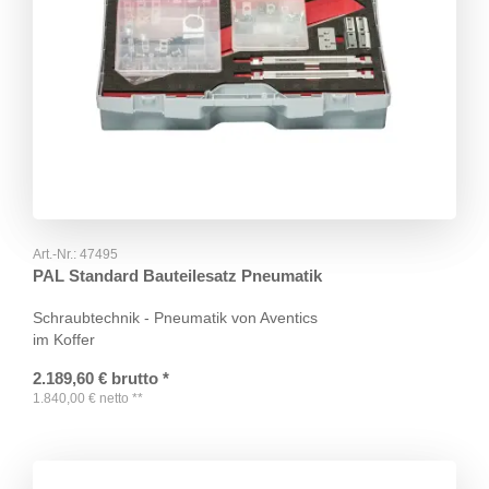
Art.-Nr.:
47495
PAL Standard Bauteilesatz Pneumatik
Schraubtechnik - Pneumatik von Aventics
im Koffer
2.189,60
€
brutto
*
1.840,00
€
netto
**