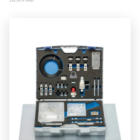
292,00
€
netto
**