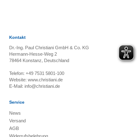
TAGS
Artikel
RECOMMENDATIONS
SOCIAL_MEDIA
Bewertungen
Kontakt
Dr.-Ing. Paul Christiani GmbH & Co. KG
Hermann-Hesse-Weg 2
78464
Konstanz, Deutschland
Telefon:
+49 7531 5801-100
Website:
www.christiani.de
E-Mail:
info@christiani.de
Service
News
Versand
AGB
Widerrufsbelehrung