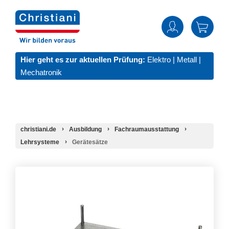
Hier geht es zur aktuellen Prüfung:
Elektro
|
Metall
|
Mechatronik
christiani.de
Ausbildung
Fachraumausstattung
Lehrsysteme
Gerätesätze