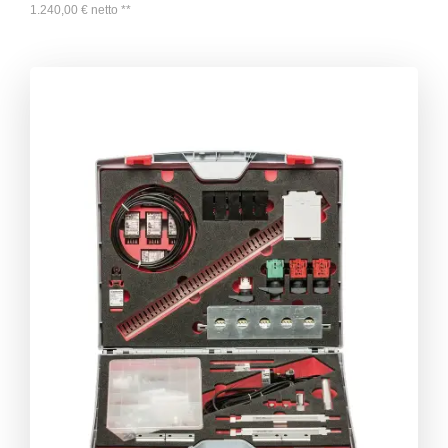
1.240,00
€
netto
**