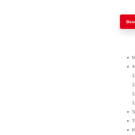
Bes
M
4
1
1
1
1
S
T
K