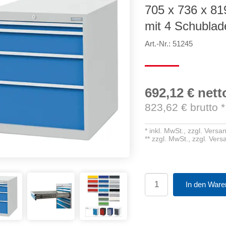
705 x 736 x 8
mit 4 Schublad
Art.-Nr.: 51245
692,12 €
nett
823,62
€ brutto
*
*
inkl. MwSt.,
zzgl. Versa
**
zzgl. MwSt.,
zzgl. Ver
In den Ware