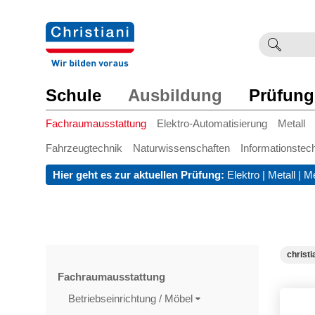
Suchb
Such
einge
Schule
Ausbildung
Prüfung
Fachraumausstattung
Elektro-Automatisierung
Metall
Fahrzeugtechnik
Naturwissenschaften
Informationstec
Hier geht es zur aktuellen Prüfung:
Elektro
|
Metall
|
Me
christi
Fachraumausstattung
Betriebseinrichtung / Möbel