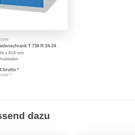
50999
adenschrank T 736 R 24-24
736 x 819 mm
chubladen
€
brutto
*
netto
**
ssend dazu