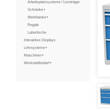
Arbeitsplatzsysteme / Lernträger
Schränke
Werkbänke
Regale
Labortische
Interaktive Displays
Lehrsysteme
Maschinen
Werkstattbedarf
TAGS
Artikel
RECOMMENDATIONS
SOCIAL_MEDIA
Bewertungen