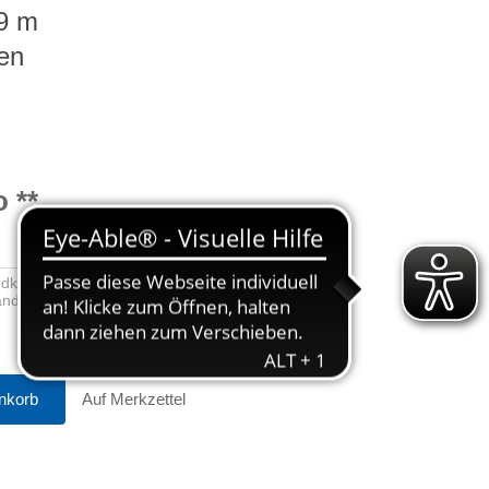
19 m
en
o
**
ndkosten
sandkosten
nkorb
Auf Merkzettel