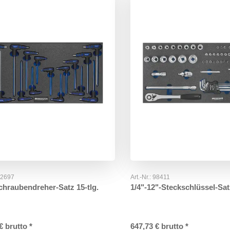
52697
Art.-Nr.:
98411
Schraubendreher-Satz 15-tlg.
1/4"-12"-Steckschlüssel-Satz
€
brutto
*
647,73
€
brutto
*