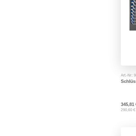
Art.-Nr.:
Schlüss
345,81
290,60
€