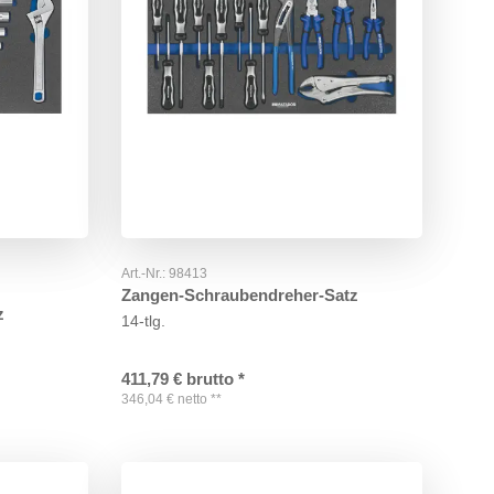
Art.-Nr.:
98413
Zangen-Schraubendreher-Satz
z
14-tlg.
411,79
€
brutto
*
346,04
€
netto
**