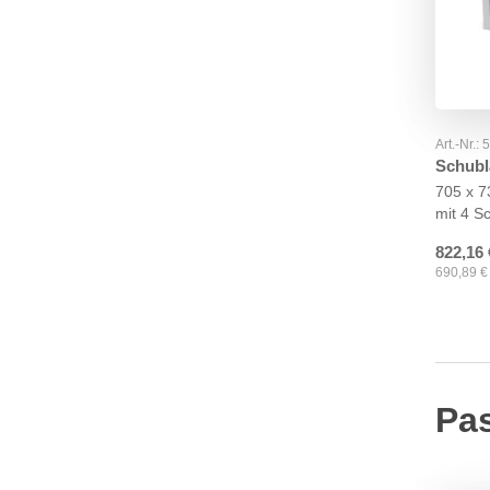
Art.-Nr.:
Schubl
705 x 
mit 4 S
822,16
690,89
€
Pa