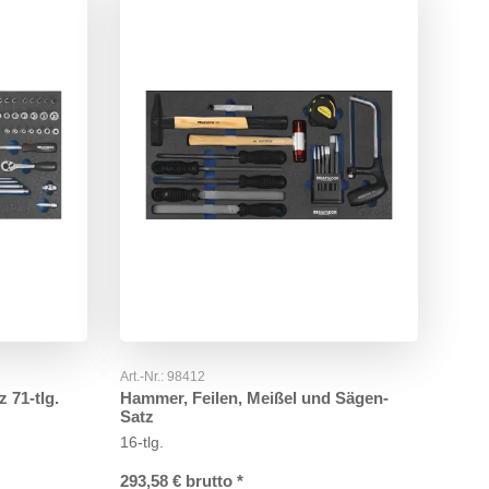
Art.-Nr.:
98412
 71-tlg.
Hammer, Feilen, Meißel und Sägen-
Satz
16-tlg.
293,58
€
brutto
*