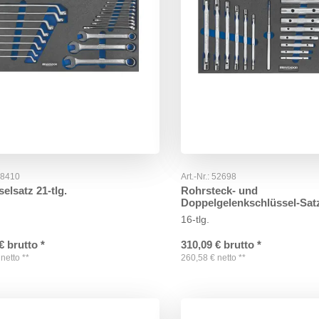
98410
Art.-Nr.:
52698
elsatz 21-tlg.
Rohrsteck- und
Doppelgelenkschlüssel-Sat
16-tlg.
€
brutto
*
310,09
€
brutto
*
netto
**
260,58
€
netto
**