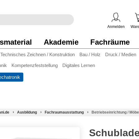
egriff
en
ben
Anmelden
Ware
smaterial
Akademie
Fachräume
Technisches Zeichnen / Konstruktion
Bau / Holz
Druck / Medien
hnik
Kompetenzfeststellung
Digitales Lernen
chatronik
ani.de
Ausbildung
Fachraumausstattung
Betriebseinrichtung / Möbe
Schublade