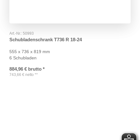
Art.-Nr.:
50993
Schubladenschrank T736 R 18-24
555 x 736 x 819 mm
6 Schubladen
884,96
€
brutto
*
743,66
€
netto
**
TAGS
Artikel
RECOMMENDATIONS
SOCIAL_MEDIA
Bewertungen