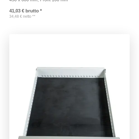
41,03
€
brutto
*
34,48
€
netto
**