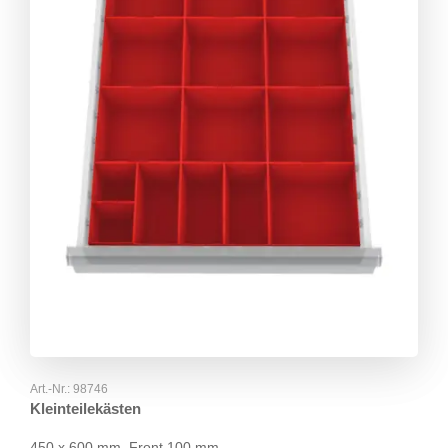
Art.-Nr.:
98746
Kleinteilekästen
450 x 600 mm, Front 100 mm