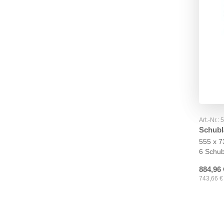
Art.-Nr.:
Schubl
555 x 
6 Schu
884,96
743,66
€