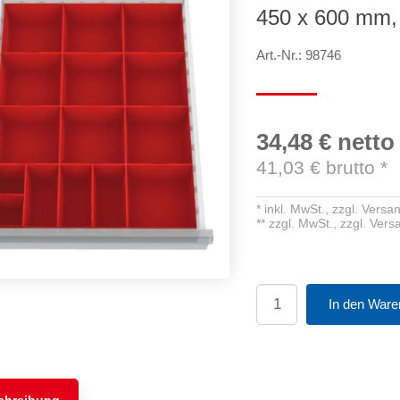
450 x 600 mm,
Art.-Nr.: 98746
34,48 €
netto
41,03
€ brutto
*
*
inkl. MwSt.,
zzgl. Versa
**
zzgl. MwSt.,
zzgl. Ver
In den Ware