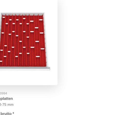
50994
platten
50-75 mm
brutto
*