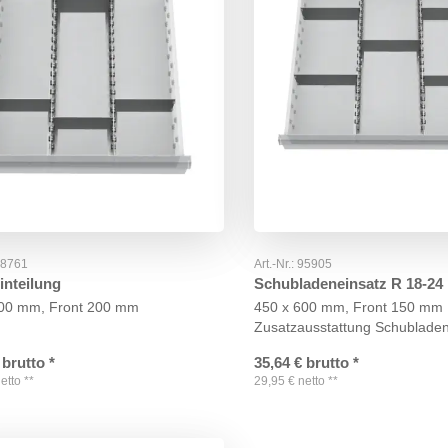
98761
Art.-Nr.:
95905
inteilung
Schubladeneinsatz R 18-24
600 mm, Front 200 mm
450 x 600 mm, Front 150 mm
Zusatzausstattung Schublade
brutto
*
35,64
€
brutto
*
etto
**
29,95
€
netto
**