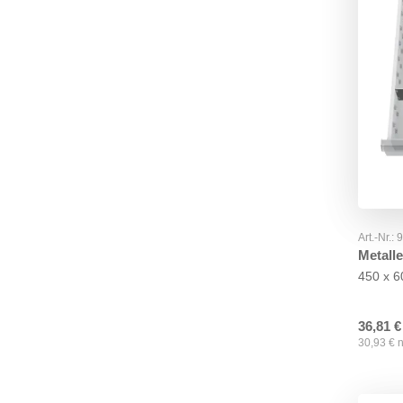
Art.-Nr.:
Metalle
450 x 
36,81
€
30,93
€
n