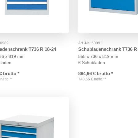
50989
Art.-Nr.:
50991
adenschrank T736 R 18-24
Schubladenschrank T736 R 
736 x 819 mm
555 x 736 x 819 mm
bladen
6 Schubladen
€
brutto
*
884,96
€
brutto
*
netto
**
743,66
€
netto
**