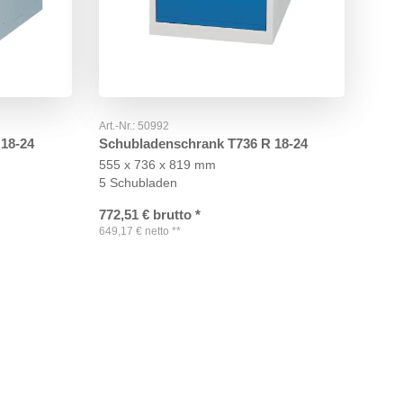
Art.-Nr.:
50992
18-24
Schubladenschrank T736 R 18-24
555 x 736 x 819 mm
5 Schubladen
772,51
€
brutto
*
649,17
€
netto
**