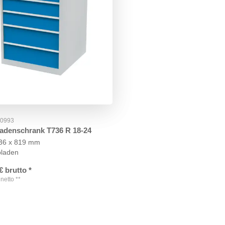
50993
adenschrank T736 R 18-24
736 x 819 mm
bladen
€
brutto
*
netto
**