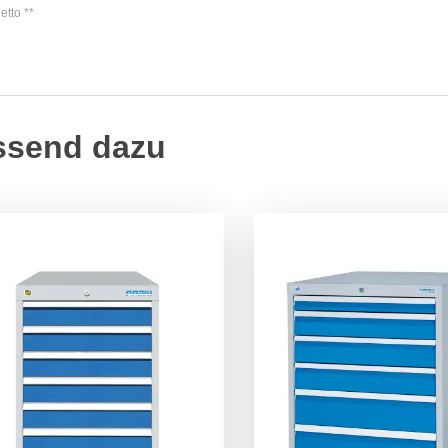
etto
**
ssend dazu