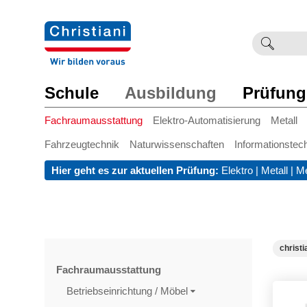
Suchb
Such
einge
Schule
Ausbildung
Prüfung
Fachraumausstattung
Elektro-Automatisierung
Metall
Fahrzeugtechnik
Naturwissenschaften
Informationstec
Hier geht es zur aktuellen Prüfung:
Elektro
|
Metall
|
Me
christi
Fachraumausstattung
Betriebseinrichtung / Möbel