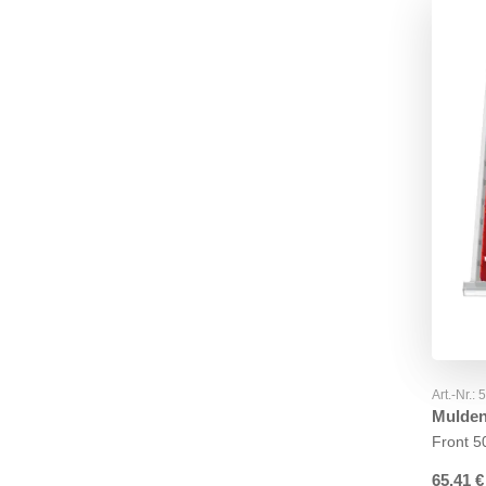
Art.-Nr.:
Mulden
Front 
65,41
€