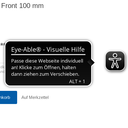
 Front 100 mm
**
ndkosten
sandkosten
nkorb
Auf Merkzettel