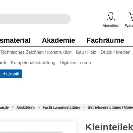
egriff
en
ben
Anmelden
Ware
smaterial
Akademie
Fachräume
Technisches Zeichnen / Konstruktion
Bau / Holz
Druck / Medien
hnik
Kompetenzfeststellung
Digitales Lernen
chatronik
ani.de
Ausbildung
Fachraumausstattung
Betriebseinrichtung / Möbe
Kleinteile