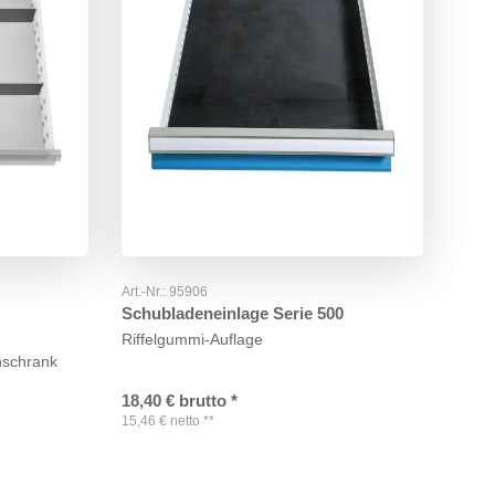
Art.-Nr.:
95906
Schubladeneinlage Serie 500
Riffelgummi-Auflage
nschrank
18,40
€
brutto
*
15,46
€
netto
**