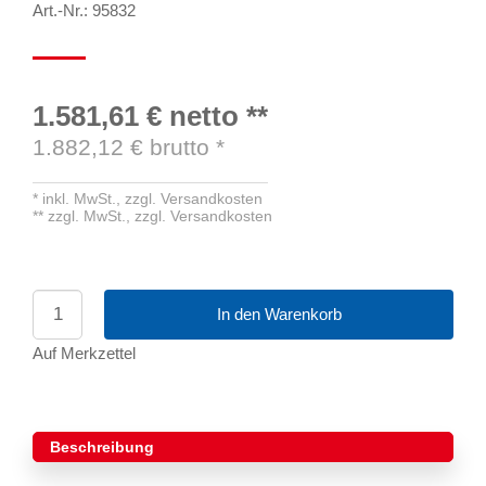
Art.-Nr.: 95832
1.581,61 €
netto
**
1.882,12
€ brutto
*
*
inkl. MwSt.,
zzgl. Versandkosten
**
zzgl. MwSt.,
zzgl. Versandkosten
In den Warenkorb
Auf Merkzettel
Beschreibung