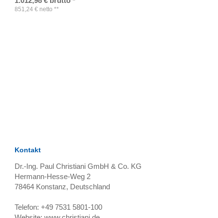
1.012,98
€
brutto
*
851,24
€
netto
**
TAGS
Artikel
RECOMMENDATIONS
SOCIAL_MEDIA
Bewertungen
Kontakt
Dr.-Ing. Paul Christiani GmbH & Co. KG
Hermann-Hesse-Weg 2
78464
Konstanz, Deutschland
Telefon:
+49 7531 5801-100
Website:
www.christiani.de