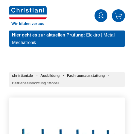
Hier geht es zur aktuellen Prüfung:
Elektro
|
Metall
|
Mechatronik
christiani.de
Ausbildung
Fachraumausstattung
Betriebseinrichtung / Möbel