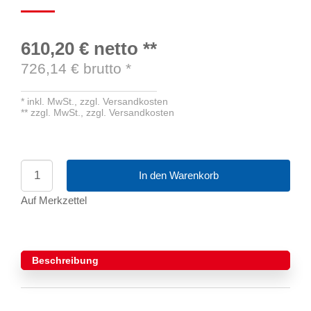
610,20 €
netto
**
726,14
€ brutto
*
*
inkl. MwSt.,
zzgl. Versandkosten
**
zzgl. MwSt.,
zzgl. Versandkosten
In den Warenkorb
Auf Merkzettel
Beschreibung