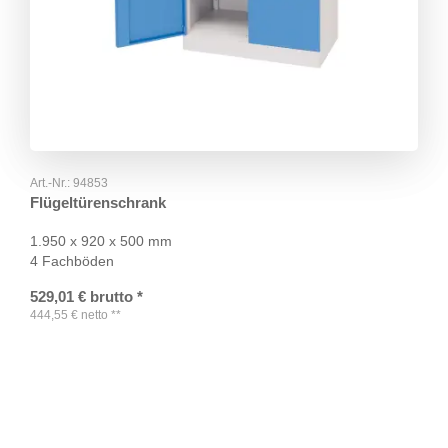
Art.-Nr.:
94853
Flügeltürenschrank
1.950 x 920 x 500 mm
4 Fachböden
529,01
€
brutto
*
444,55
€
netto
**