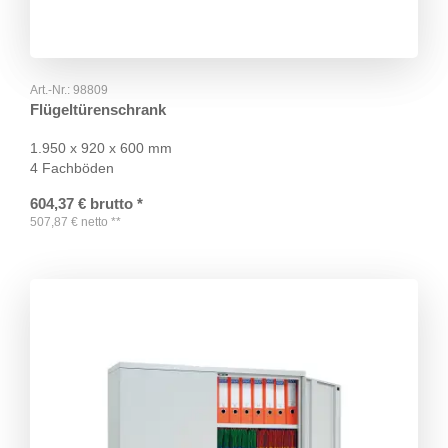
Art.-Nr.:
98809
Flügeltürenschrank
1.950 x 920 x 600 mm
4 Fachböden
604,37
€
brutto
*
507,87
€
netto
**