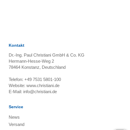
TAGS
Artikel
RECOMMENDATIONS
SOCIAL_MEDIA
Bewertungen
Kontakt
Dr.-Ing. Paul Christiani GmbH & Co. KG
Hermann-Hesse-Weg 2
78464
Konstanz, Deutschland
Telefon:
+49 7531 5801-100
Website:
www.christiani.de
E-Mail:
info@christiani.de
Service
News
Versand