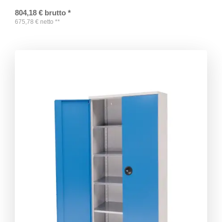
804,18
€
brutto
*
675,78
€
netto
**