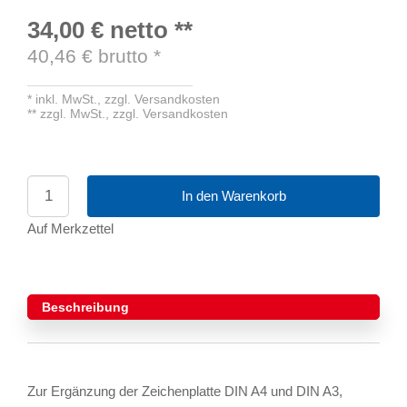
34,00 €
netto
**
40,46
€ brutto
*
*
inkl. MwSt.,
zzgl. Versandkosten
**
zzgl. MwSt.,
zzgl. Versandkosten
In den Warenkorb
Auf Merkzettel
Beschreibung
Zur Ergänzung der Zeichenplatte DIN A4 und DIN A3,