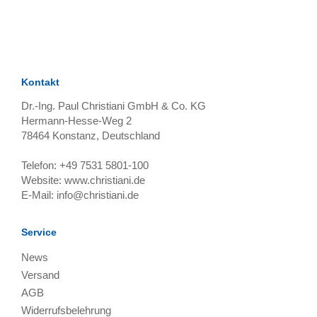
TAGS
Artikel
RECOMMENDATIONS
SOCIAL_MEDIA
Bewertungen
Kontakt
Dr.-Ing. Paul Christiani GmbH & Co. KG
Hermann-Hesse-Weg 2
78464
Konstanz, Deutschland
Telefon:
+49 7531 5801-100
Website:
www.christiani.de
E-Mail:
info@christiani.de
Service
News
Versand
AGB
Widerrufsbelehrung