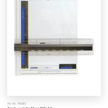
Art.-Nr.:
56083