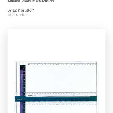
Zeichenplatte Mars DIN A4
57,12
€
brutto
*
48,00
€
netto
**