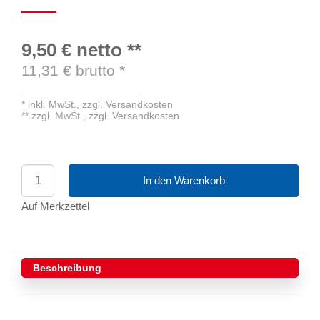
9,50 €
netto
**
11,31
€ brutto
*
*
inkl. MwSt.,
zzgl. Versandkosten
**
zzgl. MwSt.,
zzgl. Versandkosten
In den Warenkorb
Auf Merkzettel
Beschreibung