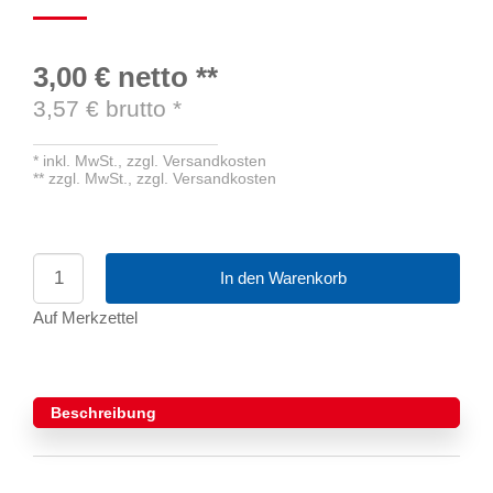
3,00 €
netto
**
3,57
€ brutto
*
*
inkl. MwSt.,
zzgl. Versandkosten
**
zzgl. MwSt.,
zzgl. Versandkosten
In den Warenkorb
Auf Merkzettel
Beschreibung