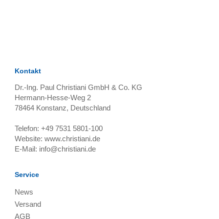
TAGS
Artikel
RECOMMENDATIONS
SOCIAL_MEDIA
Bewertungen
Kontakt
Dr.-Ing. Paul Christiani GmbH & Co. KG
Hermann-Hesse-Weg 2
78464
Konstanz, Deutschland
Telefon:
+49 7531 5801-100
Website:
www.christiani.de
E-Mail:
info@christiani.de
Service
News
Versand
AGB