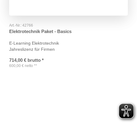
Art.-Nr.:
42766
Elektrotechnik Paket - Basics
E-Learning Elektrotechnik
Jahreslizenz für Firmen
714,00
€
brutto
*
600,00
€
netto
**
TAGS
Artikel
RECOMMENDATIONS
SOCIAL_MEDIA
Bewertungen