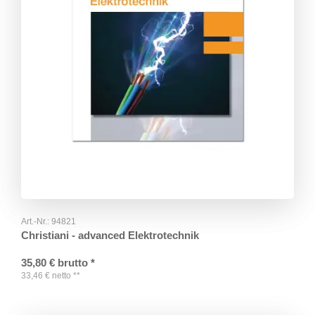
Art.-Nr.:
94821
Christiani - advanced Elektrotechnik
35,80
€
brutto
*
33,46
€
netto
**