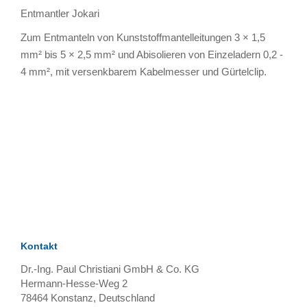
Entmantler Jokari
Zum Entmanteln von Kunststoffmantelleitungen 3 × 1,5
mm² bis 5 × 2,5 mm² und Abisolieren von Einzeladern 0,2 -
4 mm², mit versenkbarem Kabelmesser und Gürtelclip.
TAGS
Artikel
RECOMMENDATIONS
SOCIAL_MEDIA
Bewertungen
Kontakt
Dr.-Ing. Paul Christiani GmbH & Co. KG
Hermann-Hesse-Weg 2
78464
Konstanz, Deutschland