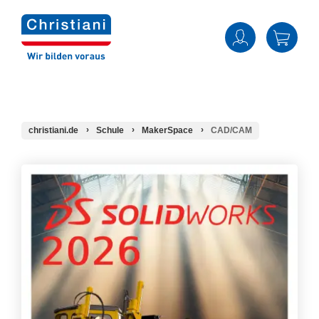
christiani.de
Schule
MakerSpace
CAD/CAM