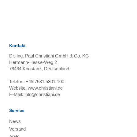
TAGS
Artikel
RECOMMENDATIONS
SOCIAL_MEDIA
Bewertungen
Kontakt
Dr.-Ing. Paul Christiani GmbH & Co. KG
Hermann-Hesse-Weg 2
78464
Konstanz, Deutschland
Telefon:
+49 7531 5801-100
Website:
www.christiani.de
E-Mail:
info@christiani.de
Service
News
Versand
AGB