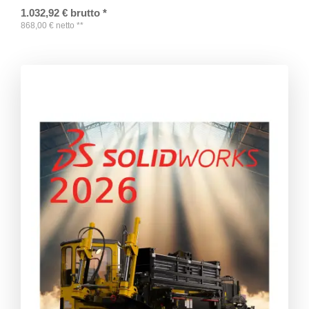
1.032,92
€
brutto
*
868,00
€
netto
**