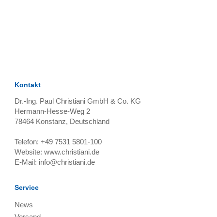
TAGS
Artikel
RECOMMENDATIONS
SOCIAL_MEDIA
Bewertungen
Kontakt
Dr.-Ing. Paul Christiani GmbH & Co. KG
Hermann-Hesse-Weg 2
78464
Konstanz, Deutschland
Telefon:
+49 7531 5801-100
Website:
www.christiani.de
E-Mail:
info@christiani.de
Service
News
Versand