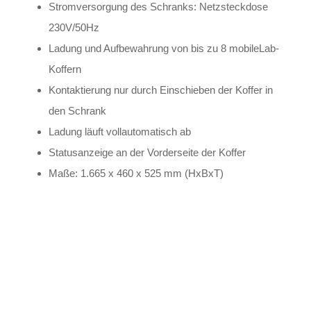
Stromversorgung des Schranks: Netzsteckdose
230V/50Hz
Ladung und Aufbewahrung von bis zu 8 mobileLab-
Koffern
Kontaktierung nur durch Einschieben der Koffer in
den Schrank
Ladung läuft vollautomatisch ab
Statusanzeige an der Vorderseite der Koffer
Maße: 1.665 x 460 x 525 mm (HxBxT)
TAGS
Artikel
RECOMMENDATIONS
SOCIAL_MEDIA
Bewertungen