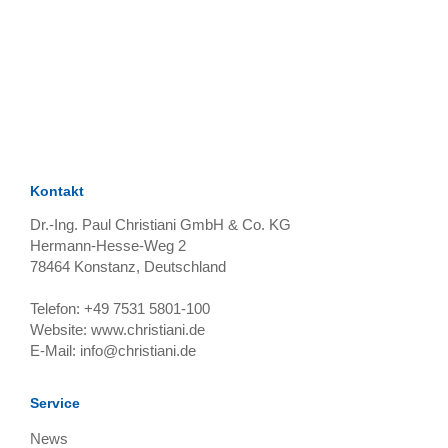
TAGS
Artikel
RECOMMENDATIONS
SOCIAL_MEDIA
Bewertungen
Kontakt
Dr.-Ing. Paul Christiani GmbH & Co. KG
Hermann-Hesse-Weg 2
78464
Konstanz, Deutschland
Telefon:
+49 7531 5801-100
Website:
www.christiani.de
E-Mail:
info@christiani.de
Service
News