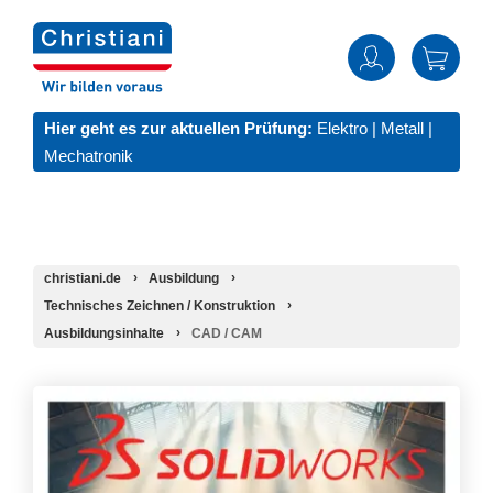
Hier geht es zur aktuellen Prüfung:
Elektro
|
Metall
|
Mechatronik
christiani.de
Ausbildung
Technisches Zeichnen / Konstruktion
Ausbildungsinhalte
CAD / CAM