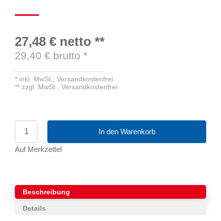
27,48 €
netto
**
29,40
€ brutto
*
*
inkl. MwSt.,
Versandkostenfrei
**
zzgl. MwSt.,
Versandkostenfrei
In den Warenkorb
Auf Merkzettel
Beschreibung
Details