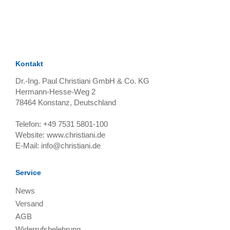
TAGS
Artikel
RECOMMENDATIONS
SOCIAL_MEDIA
Bewertungen
Kontakt
Dr.-Ing. Paul Christiani GmbH & Co. KG
Hermann-Hesse-Weg 2
78464
Konstanz, Deutschland
Telefon:
+49 7531 5801-100
Website:
www.christiani.de
E-Mail:
info@christiani.de
Service
News
Versand
AGB
Widerrufsbelehrung