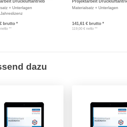
arbeit Druckluftantrieb
Projektarbeit Druckluftantr
lsatz + Unterlagen
Materialsatz + Unterlagen
 Jahreslizenz
€
brutto
*
141,61
€
brutto
*
netto
**
119,00
€
netto
**
ssend dazu