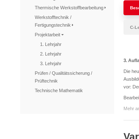
Thermische Werkstoffbearbeitung
Bes
Werkstofftechnik /
Fertigungstechnik
C-L
Projektarbeit
1. Lehrjahr
2. Lehrjahr
3. Aufl
3. Lehrjahr
Die heu
Prüfen / Qualitätssicherung /
Ausbild
Prüftechnik
vor: De
Technische Mathematik
Bearbe
Mehr a
TAGS
Artikel
RECOMMENDATIONS
SOCIAL_MEDIA
Bewertungen
Var