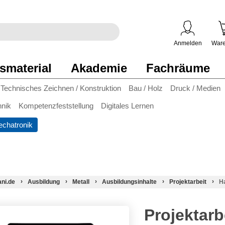
egriff
en
ben
Anmelden
Ware
smaterial
Akademie
Fachräume
Technisches Zeichnen / Konstruktion
Bau / Holz
Druck / Medien
hnik
Kompetenzfeststellung
Digitales Lernen
chatronik
ani.de
Ausbildung
Metall
Ausbildungsinhalte
Projektarbeit
H
Projektarb