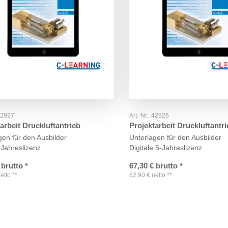
42927
Art.-Nr.:
42926
arbeit Druckluftantrieb
Projektarbeit Druckluftantr
gen für den Ausbilder
Unterlagen für den Ausbilder
 Jahreslizenz
Digitale 5-Jahreslizenz
brutto
*
67,30
€
brutto
*
etto
**
62,90
€
netto
**