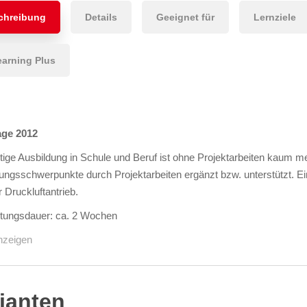
chreibung
Details
Geeignet für
Lernziele
earning Plus
age 2012
tige Ausbildung in Schule und Beruf ist ohne Projektarbeiten kaum 
ungsschwerpunkte durch Projektarbeiten ergänzt bzw. unterstützt. Eine
r Druckluftantrieb.
itungsdauer: ca. 2 Wochen
nzeigen
ianten