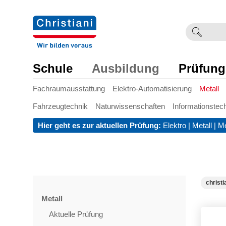
Suchb
Such
einge
Schule
Ausbildung
Prüfung
Fachraumausstattung
Elektro-Automatisierung
Metall
Fahrzeugtechnik
Naturwissenschaften
Informationstec
Hier geht es zur aktuellen Prüfung:
Elektro
|
Metall
|
Me
christi
Metall
Aktuelle Prüfung