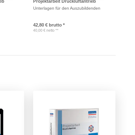
ieb
Projektarbeit Druckluftantrieb
Unterlagen für den Auszubildenden
42,80
€
brutto
*
40,00
€
netto
**