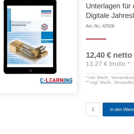
Unterlagen für
Digitale Jahres
Art.-Nr.: 42928
12,40 €
netto
13,27
€ brutto
*
*
inkl. MwSt.,
Versandkost
**
zzgl. MwSt.,
Versandko
In den Ware