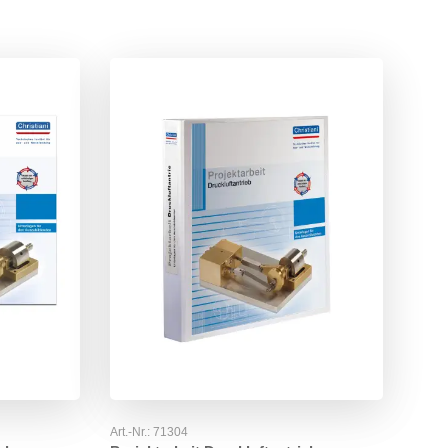
Art.-Nr.:
71304