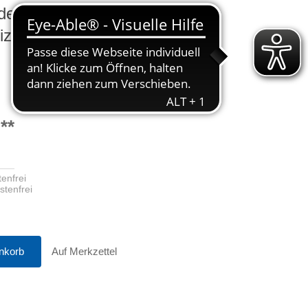
 den Auszubildenden
lizenz
**
enfrei
stenfrei
nkorb
Auf Merkzettel