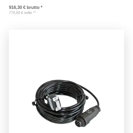
916,30
€
brutto
*
770,00
€
netto
**