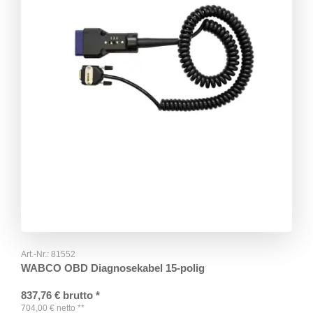
Art.-Nr.:
81552
WABCO OBD Diagnosekabel 15-polig
837,76
€
brutto
*
704,00
€
netto
**