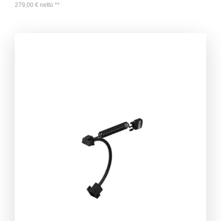
279,00
€
netto
**