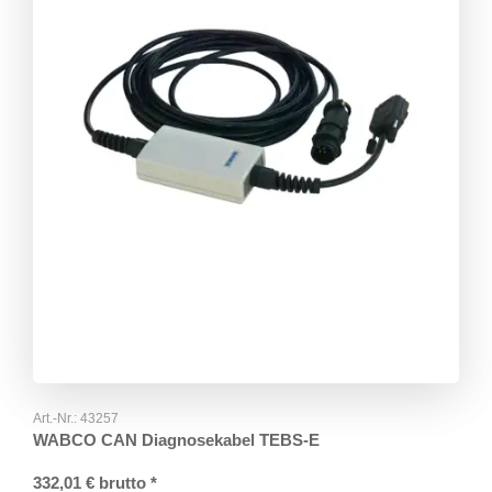
Art.-Nr.:
43257
WABCO CAN Diagnosekabel TEBS-E
332,01
€
brutto
*