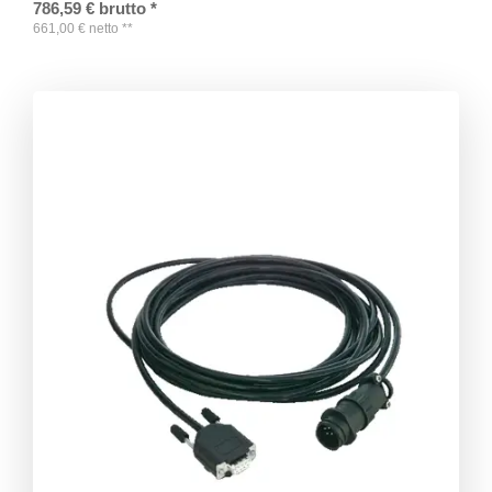
786,59
€
brutto
*
661,00
€
netto
**