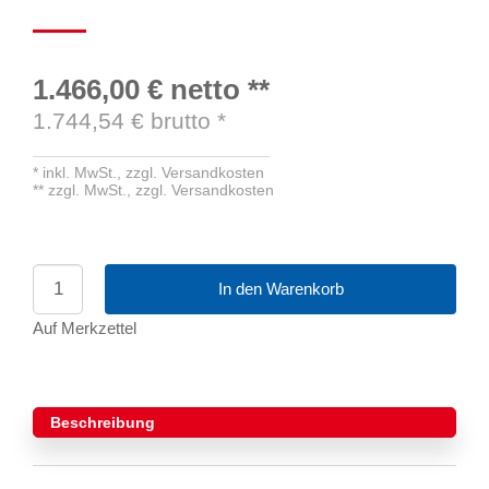
1.466,00 €
netto
**
1.744,54
€ brutto
*
*
inkl. MwSt.,
zzgl. Versandkosten
**
zzgl. MwSt.,
zzgl. Versandkosten
In den Warenkorb
Auf Merkzettel
Beschreibung