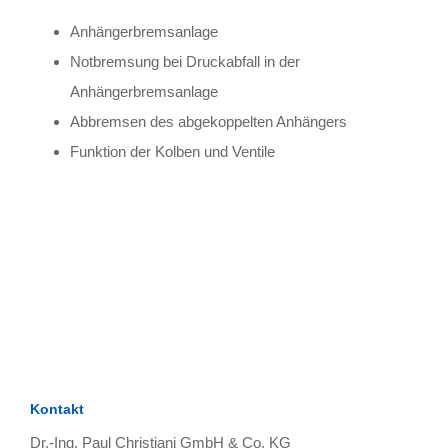
Anhängerbremsanlage
Notbremsung bei Druckabfall in der
Anhängerbremsanlage
Abbremsen des abgekoppelten Anhängers
Funktion der Kolben und Ventile
TAGS
Artikel
RECOMMENDATIONS
SOCIAL_MEDIA
Bewertungen
Kontakt
Dr.-Ing. Paul Christiani GmbH & Co. KG