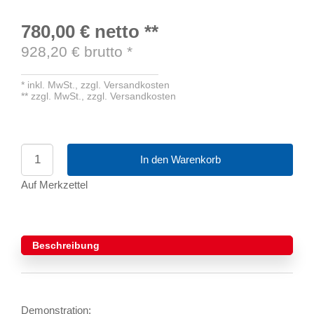
780,00 €
netto
**
928,20
€ brutto
*
*
inkl. MwSt.,
zzgl. Versandkosten
**
zzgl. MwSt.,
zzgl. Versandkosten
In den Warenkorb
Auf Merkzettel
Beschreibung
Demonstration: