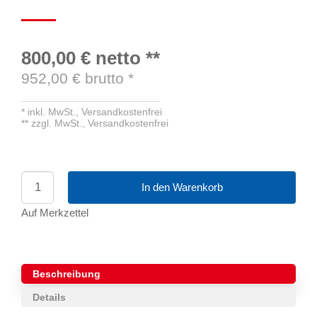
800,00 €
netto
**
952,00
€ brutto
*
*
inkl. MwSt.,
Versandkostenfrei
**
zzgl. MwSt.,
Versandkostenfrei
In den Warenkorb
Auf Merkzettel
Beschreibung
Details