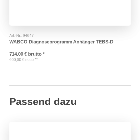
Art.-Nr.:
94647
WABCO Diagnoseprogramm Anhänger TEBS-D
714,00
€
brutto
*
600,00
€
netto
**
Passend dazu