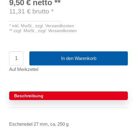
9,50 €
netto
**
11,31
€ brutto
*
*
inkl. MwSt.,
zzgl. Versandkosten
**
zzgl. MwSt.,
zzgl. Versandkosten
In den Warenkorb
Auf Merkzettel
Beschreibung
Eschenstiel 27 mm, ca. 250 g