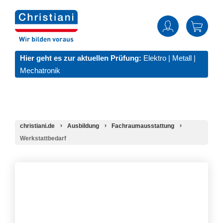
Hier geht es zur aktuellen Prüfung:
Elektro
|
Metall
|
Mechatronik
christiani.de
Ausbildung
Fachraumausstattung
Werkstattbedarf