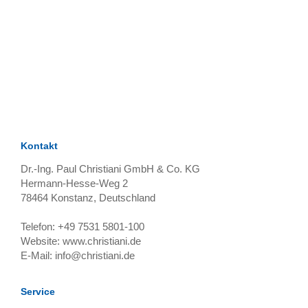
TAGS
Artikel
RECOMMENDATIONS
SOCIAL_MEDIA
Bewertungen
Kontakt
Dr.-Ing. Paul Christiani GmbH & Co. KG
Hermann-Hesse-Weg 2
78464
Konstanz, Deutschland
Telefon:
+49 7531 5801-100
Website:
www.christiani.de
E-Mail:
info@christiani.de
Service