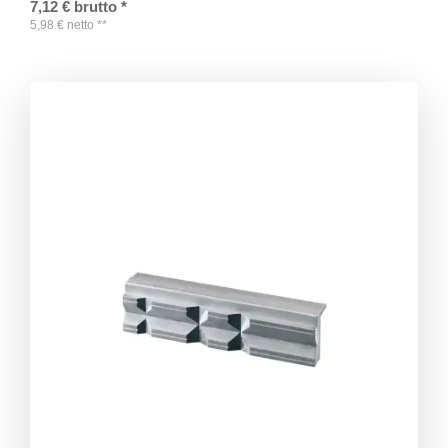
7,12
€
brutto
*
5,98
€
netto
**