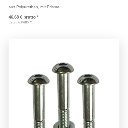
aus Polyurethan, mit Prisma
46,68
€
brutto
*
39,23
€
netto
**