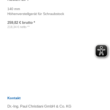
140 mm
Höhenverstellgerät für Schraubstock
259,82
€
brutto
*
218,34
€
netto
**
TAGS
Artikel
RECOMMENDATIONS
SOCIAL_MEDIA
Bewertungen
Kontakt
Dr.-Ing. Paul Christiani GmbH & Co. KG