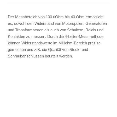
Der Messbereich von 100 uOhm bis 40 Ohm ermöglicht
es, sowohl den Widerstand von Motorspulen, Generatoren
und Transformatoren als auch von Schaltern, Relais und
Kontakten zu messen. Durch die 4-Leiter-Messmethode
können Widerstandswerte im Milliohm-Bereich präzise
gemessen und z.B. die Qualität von Steck- und
Schraubanschlüssen beurteilt werden.
TAGS
Artikel
RECOMMENDATIONS
SOCIAL_MEDIA
Bewertungen