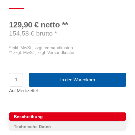
129,90 €
netto
**
154,58
€ brutto
*
*
inkl. MwSt.,
zzgl. Versandkosten
**
zzgl. MwSt.,
zzgl. Versandkosten
In den Warenkorb
Auf Merkzettel
Beschreibung
Technische Daten