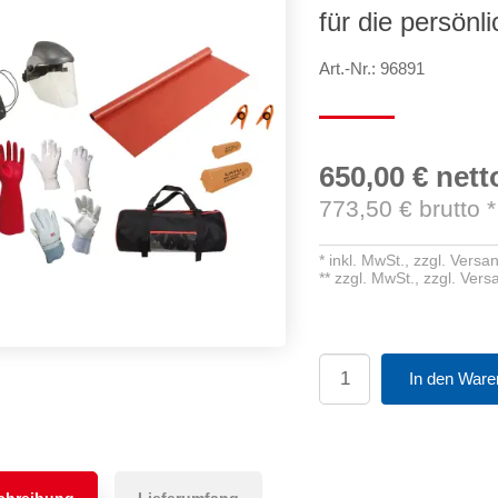
für die persönl
Art.-Nr.: 96891
650,00 €
nett
773,50
€ brutto
*
*
inkl. MwSt.,
zzgl. Versa
**
zzgl. MwSt.,
zzgl. Ver
In den Ware