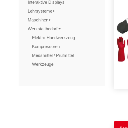
Interaktive Displays
Lehrsysteme
Maschinen
Werkstattbedarf
Elektro-Handwerkzeug
Kompressoren
Messmittel / Prüfmittel
Werkzeuge
TAGS
Artikel
RECOMMENDATIONS
SOCIAL_MEDIA
Bewertungen