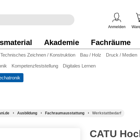
egriff
en
ben
Anmelden
Ware
smaterial
Akademie
Fachräume
Technisches Zeichnen / Konstruktion
Bau / Holz
Druck / Medien
hnik
Kompetenzfeststellung
Digitales Lernen
chatronik
ani.de
Ausbildung
Fachraumausstattung
Werkstattbedarf
CATU Hoch