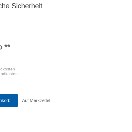
iche Sicherheit
o
**
ndkosten
sandkosten
nkorb
Auf Merkzettel