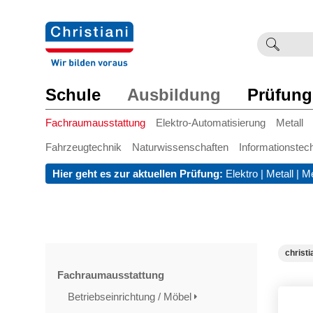
Suchb
Such
einge
Schule
Ausbildung
Prüfung
Fachraumausstattung
Elektro-Automatisierung
Metall
Fahrzeugtechnik
Naturwissenschaften
Informationstec
Hier geht es zur aktuellen Prüfung:
Elektro
|
Metall
|
Me
christi
Fachraumausstattung
Betriebseinrichtung / Möbel