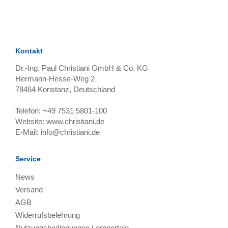
TAGS
Artikel
RECOMMENDATIONS
SOCIAL_MEDIA
Bewertungen
Kontakt
Dr.-Ing. Paul Christiani GmbH & Co. KG
Hermann-Hesse-Weg 2
78464
Konstanz, Deutschland
Telefon:
+49 7531 5801-100
Website:
www.christiani.de
E-Mail:
info@christiani.de
Service
News
Versand
AGB
Widerrufsbelehrung
Nutzungsbedingungen Lernportale