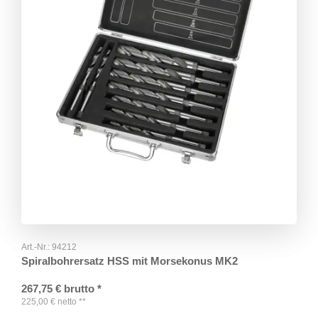
Art.-Nr.:
94212
Spiralbohrersatz HSS mit Morsekonus MK2
267,75
€
brutto
*
225,00
€
netto
**