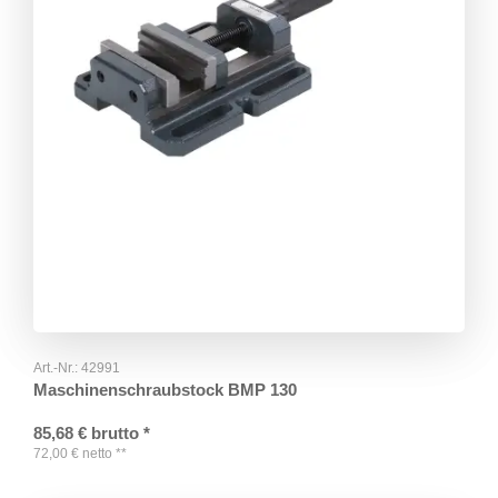
Art.-Nr.:
42991
Maschinenschraubstock BMP 130
85,68
€
brutto
*
72,00
€
netto
**