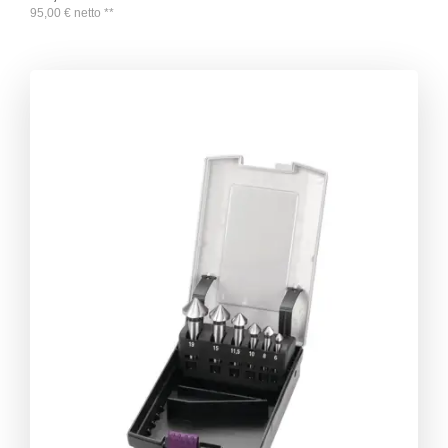
95,00
€
netto
**