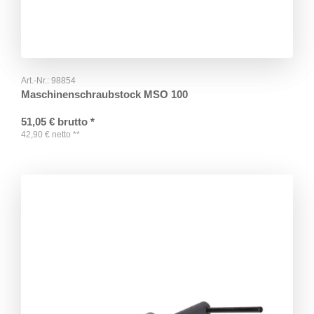
Art.-Nr.:
98854
Maschinenschraubstock MSO 100
51,05
€
brutto
*
42,90
€
netto
**