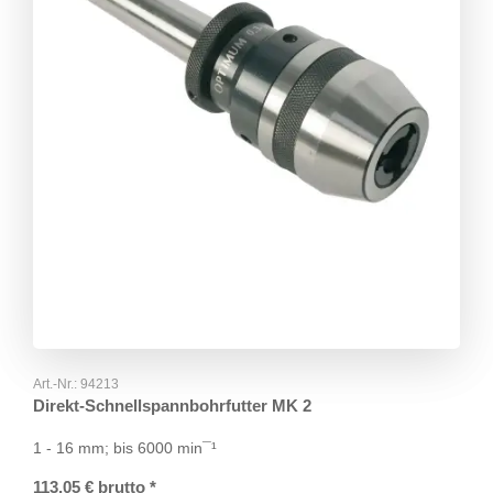
Art.-Nr.:
94213
Direkt-Schnellspannbohrfutter MK 2
1 - 16 mm; bis 6000 min¯¹
113,05
€
brutto
*