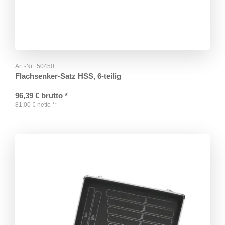
Art.-Nr.:
50450
Flachsenker-Satz HSS, 6-teilig
96,39
€
brutto
*
81,00
€
netto
**