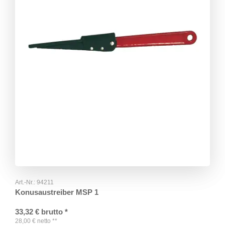
Art.-Nr.:
94211
Konusaustreiber MSP 1
33,32
€
brutto
*
28,00
€
netto
**