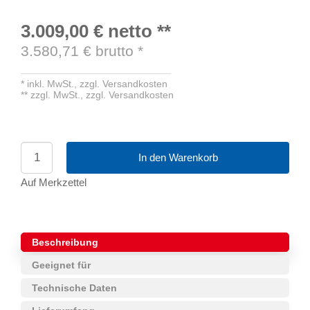
3.009,00 €
netto
**
3.580,71
€ brutto
*
*
inkl. MwSt.,
zzgl. Versandkosten
**
zzgl. MwSt.,
zzgl. Versandkosten
In den Warenkorb
Auf Merkzettel
Beschreibung
Geeignet für
Technische Daten