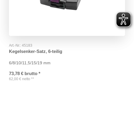
Art.-Nr.:
45183
Kegelsenker-Satz, 6-teilig
6/8/10/11,5/15/19 mm
73,78
€
brutto
*
62,00
€
netto
**