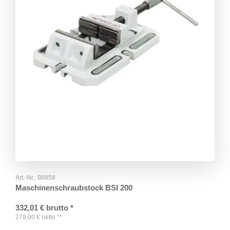
Art.-Nr.:
98858
Maschinenschraubstock BSI 200
332,01
€
brutto
*
279,00
€
netto
**