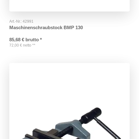
Art.-Nr.:
42991
Maschinenschraubstock BMP 130
85,68
€
brutto
*
72,00
€
netto
**