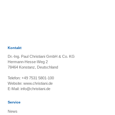
TAGS
Artikel
RECOMMENDATIONS
SOCIAL_MEDIA
Bewertungen
Kontakt
Dr.-Ing. Paul Christiani GmbH & Co. KG
Hermann-Hesse-Weg 2
78464
Konstanz, Deutschland
Telefon:
+49 7531 5801-100
Website:
www.christiani.de
E-Mail:
info@christiani.de
Service
News