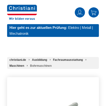
Hier geht es zur aktuellen Prüfung:
Elektro
|
Metall
|
Mechatronik
christiani.de
Ausbildung
Fachraumausstattung
Maschinen
Bohrmaschinen