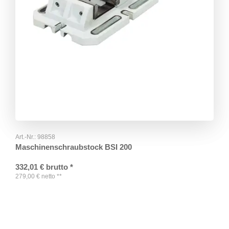
Art.-Nr.:
98858
Maschinenschraubstock BSI 200
332,01
€
brutto
*
279,00
€
netto
**