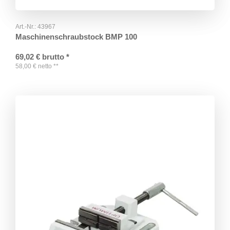
Art.-Nr.:
43967
Maschinenschraubstock BMP 100
69,02
€
brutto
*
58,00
€
netto
**