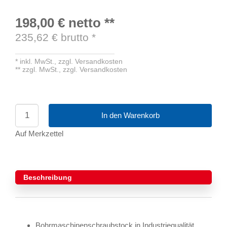
198,00 €
netto
**
235,62
€ brutto
*
*
inkl. MwSt.,
zzgl. Versandkosten
**
zzgl. MwSt.,
zzgl. Versandkosten
In den Warenkorb
Auf Merkzettel
Beschreibung
Bohrmaschinenschraubstock in Industriequalität