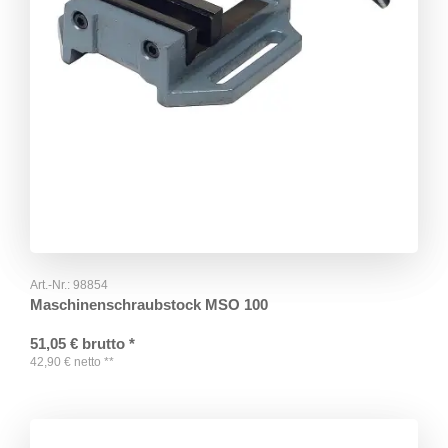
Art.-Nr.:
98854
Maschinenschraubstock MSO 100
51,05
€
brutto
*
42,90
€
netto
**