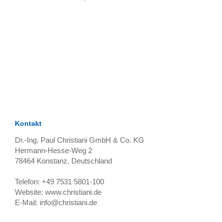
TAGS
Artikel
RECOMMENDATIONS
SOCIAL_MEDIA
Bewertungen
Kontakt
Dr.-Ing. Paul Christiani GmbH & Co. KG
Hermann-Hesse-Weg 2
78464
Konstanz, Deutschland
Telefon:
+49 7531 5801-100
Website:
www.christiani.de
E-Mail:
info@christiani.de