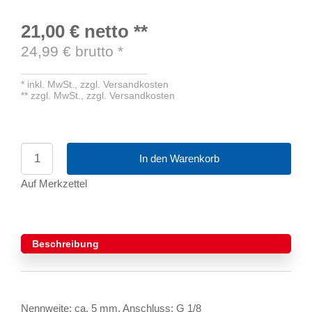
21,00 €
netto
**
24,99
€ brutto
*
*
inkl. MwSt.,
zzgl. Versandkosten
**
zzgl. MwSt.,
zzgl. Versandkosten
In den Warenkorb
Auf Merkzettel
Beschreibung
Nennweite: ca. 5 mm, Anschluss: G 1/8