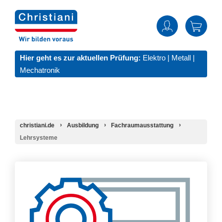
Hier geht es zur aktuellen Prüfung:
Elektro
|
Metall
|
Mechatronik
christiani.de
Ausbildung
Fachraumausstattung
Lehrsysteme