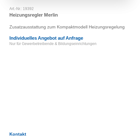
Art.-Nr.:
19392
Heizungsregler Merlin
Zusatzausstattung zum Kompaktmodell Heizungsregelung
Individuelles Angebot auf Anfrage
Nur für Gewerbetreibende & Bildungseinrichtungen
TAGS
Artikel
RECOMMENDATIONS
SOCIAL_MEDIA
Bewertungen
Kontakt