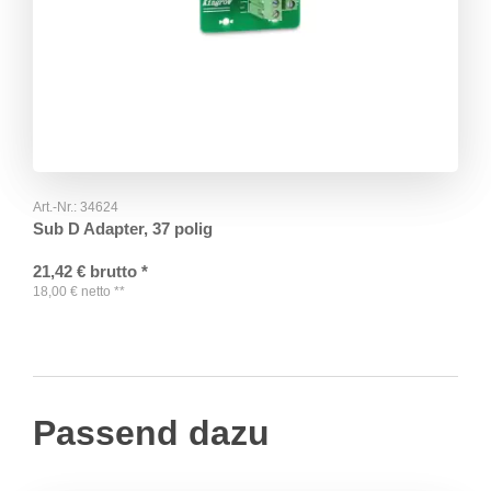
Art.-Nr.:
34624
Sub D Adapter, 37 polig
21,42
€
brutto
*
18,00
€
netto
**
Passend dazu