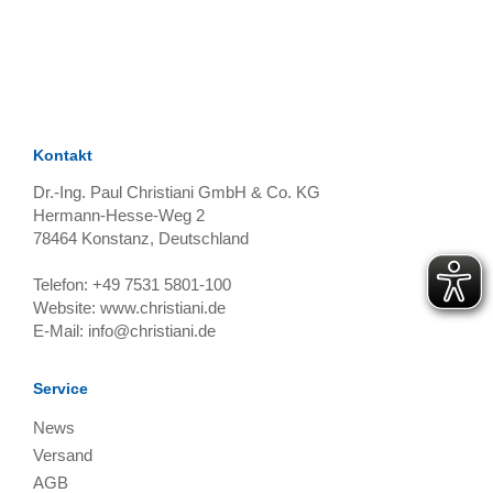
TAGS
Artikel
RECOMMENDATIONS
SOCIAL_MEDIA
Bewertungen
Kontakt
Dr.-Ing. Paul Christiani GmbH & Co. KG
Hermann-Hesse-Weg 2
78464
Konstanz, Deutschland
Telefon:
+49 7531 5801-100
Website:
www.christiani.de
E-Mail:
info@christiani.de
Service
News
Versand
AGB