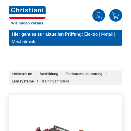
Hier geht es zur aktuellen Prüfung:
Elektro
|
Metall
|
Mechatronik
christiani.de
Ausbildung
Fachraumausstattung
Lehrsysteme
Trainingsmodelle