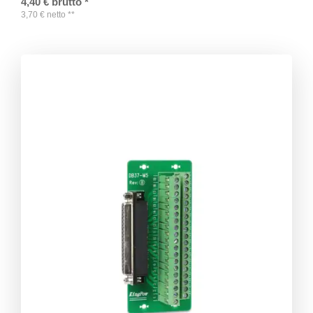
4,40
€
brutto
*
3,70
€
netto
**