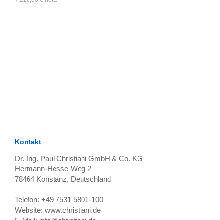
7.220,00
€
netto
**
TAGS
Artikel
RECOMMENDATIONS
SOCIAL_MEDIA
Bewertungen
Kontakt
Dr.-Ing. Paul Christiani GmbH & Co. KG
Hermann-Hesse-Weg 2
78464
Konstanz, Deutschland
Telefon:
+49 7531 5801-100
Website:
www.christiani.de