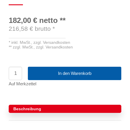
182,00 €
netto
**
216,58
€ brutto
*
*
inkl. MwSt.,
zzgl. Versandkosten
**
zzgl. MwSt.,
zzgl. Versandkosten
In den Warenkorb
Auf Merkzettel
Beschreibung