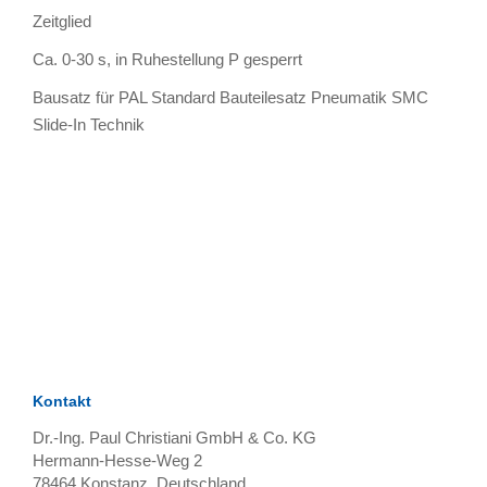
Zeitglied
Ca. 0-30 s, in Ruhestellung P gesperrt
Bausatz für PAL Standard Bauteilesatz Pneumatik SMC
Slide-In Technik
TAGS
Artikel
RECOMMENDATIONS
SOCIAL_MEDIA
Bewertungen
Kontakt
Dr.-Ing. Paul Christiani GmbH & Co. KG
Hermann-Hesse-Weg 2
78464
Konstanz, Deutschland