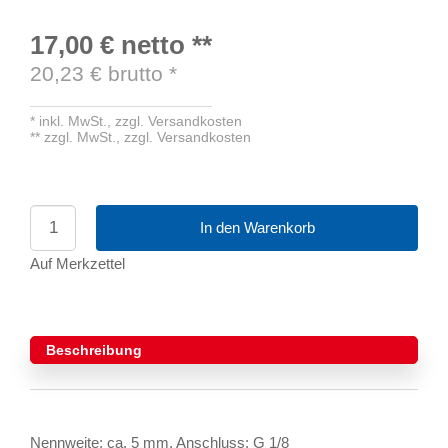
17,00 €
netto
**
20,23
€ brutto
*
*
inkl. MwSt.,
zzgl. Versandkosten
**
zzgl. MwSt.,
zzgl. Versandkosten
In den Warenkorb
Auf Merkzettel
Beschreibung
Nennweite: ca. 5 mm, Anschluss: G 1/8