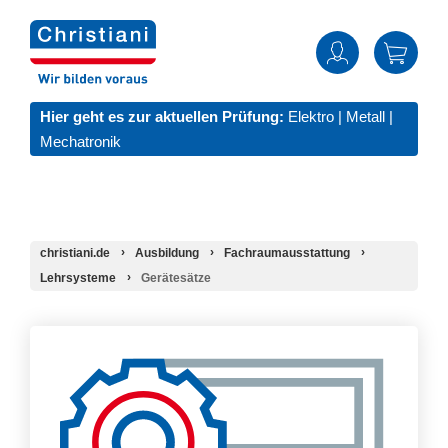
Hier geht es zur aktuellen Prüfung:
Elektro
|
Metall
|
Mechatronik
christiani.de
Ausbildung
Fachraumausstattung
Lehrsysteme
Gerätesätze