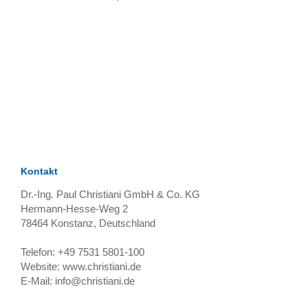
TAGS
Artikel
RECOMMENDATIONS
SOCIAL_MEDIA
Bewertungen
Kontakt
Dr.-Ing. Paul Christiani GmbH & Co. KG
Hermann-Hesse-Weg 2
78464
Konstanz, Deutschland
Telefon:
+49 7531 5801-100
Website:
www.christiani.de
E-Mail:
info@christiani.de