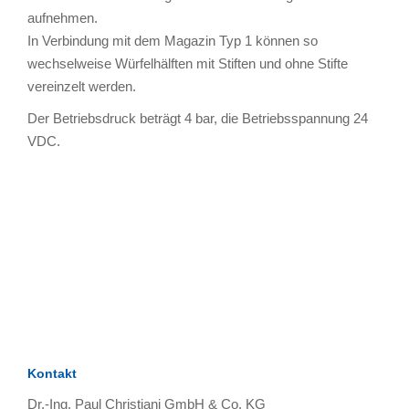
aufnehmen.
In Verbindung mit dem Magazin Typ 1 können so
wechselweise Würfelhälften mit Stiften und ohne Stifte
vereinzelt werden.
Der Betriebsdruck beträgt 4 bar, die Betriebsspannung 24
VDC.
TAGS
Artikel
RECOMMENDATIONS
SOCIAL_MEDIA
Bewertungen
Kontakt
Dr.-Ing. Paul Christiani GmbH & Co. KG