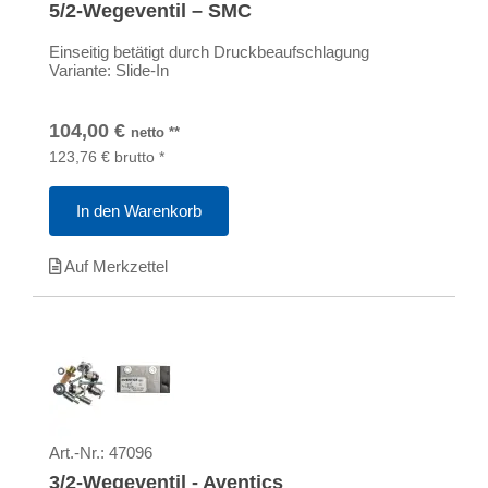
5/2-Wegeventil – SMC
Einseitig betätigt durch Druckbeaufschlagung
Variante: Slide-In
104,00
€
netto
**
123,76
€
brutto
*
In den Warenkorb
Auf Merkzettel
Art.-Nr.:
47096
3/2-Wegeventil - Aventics