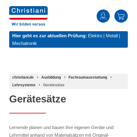
Hier geht es zur aktuellen Prüfung:
Elektro
|
Metall
|
Mechatronik
christiani.de
Ausbildung
Fachraumausstattung
Lehrsysteme
Gerätesätze
Gerätesätze
Lernende planen und bauen Ihre eigenen Geräte und
Lehrmittel anhand von Materialsätzen mit Original-