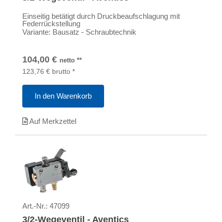
Einseitig betätigt durch Druckbeaufschlagung mit
Federrückstellung
Variante: Bausatz - Schraubtechnik
104,00
€
netto
**
123,76
€
brutto
*
In den Warenkorb
Auf Merkzettel
Art.-Nr.:
47099
3/2-Wegeventil - Aventics