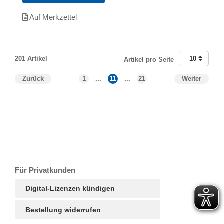
Auf Merkzettel
201 Artikel
10
Artikel pro Seite
Zurück
1
...
11
...
21
Weiter
T
Ar
R
S
B
Für Privatkunden
Digital-Lizenzen kündigen
Bestellung widerrufen