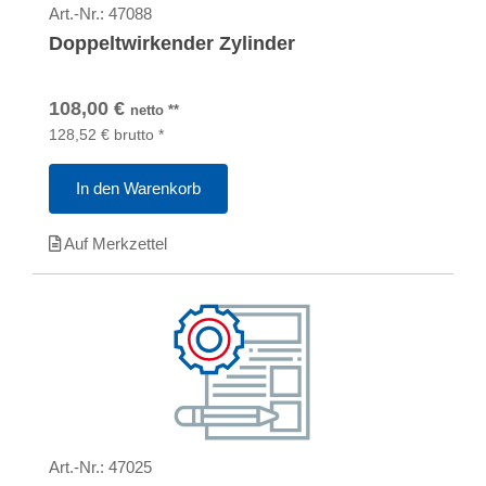
Art.-Nr.:
47088
Doppeltwirkender Zylinder
108,00
€
netto
**
128,52
€
brutto
*
In den Warenkorb
Auf Merkzettel
Art.-Nr.:
47025