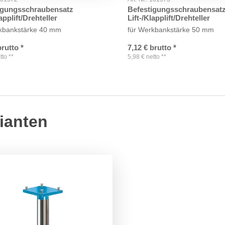
igungsschraubensatz
Befestigungsschraubensat
lapplift/Drehteller
Lift-/Klapplift/Drehteller
rkbankstärke 40 mm
für Werkbankstärke 50 mm
brutto
*
7,12
€
brutto
*
tto
**
5,98
€
netto
**
ianten