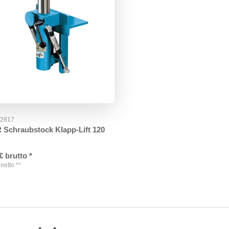
52817
Schraubstock Klapp-Lift 120
€
brutto
*
netto
**