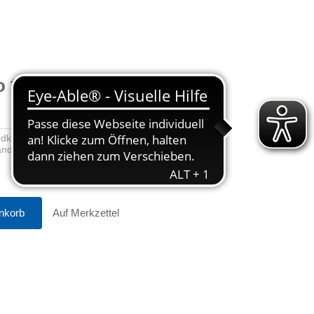
o
**
ndkosten
sandkosten
nkorb
Auf Merkzettel