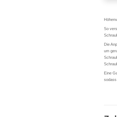
Höhenve
So vers
Schraub
Die Anp
um gera
Schraub
Schraub
Eine Ga
sodass 