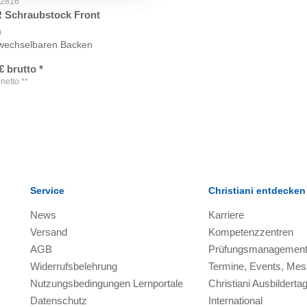
52816
Schraubstock Front
m
swechselbaren Backen
€
brutto
*
netto
**
Service
Christiani entdecken
News
Karriere
Versand
Kompetenzzentren
AGB
Prüfungsmanagemen
Widerrufsbelehrung
Termine, Events, Me
Nutzungsbedingungen Lernportale
Christiani Ausbilderta
Datenschutz
International