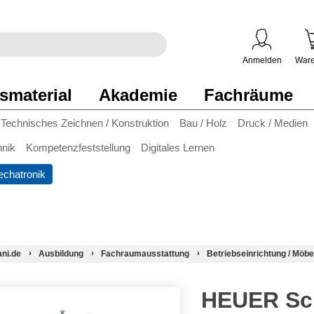
egriff
en
ben
Anmelden
Ware
smaterial
Akademie
Fachräume
Technisches Zeichnen / Konstruktion
Bau / Holz
Druck / Medien
hnik
Kompetenzfeststellung
Digitales Lernen
chatronik
ani.de
Ausbildung
Fachraumausstattung
Betriebseinrichtung / Möbe
HEUER Sch