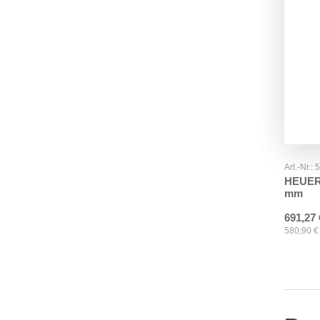
Art.-Nr.:
HEUER 
mm
691,27
580,90
€