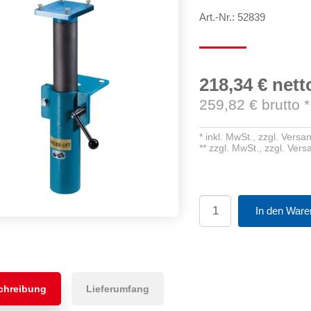
Art.-Nr.: 52839
218,34 €
nett
259,82
€ brutto
*
*
inkl. MwSt.,
zzgl. Versa
**
zzgl. MwSt.,
zzgl. Ver
In den Ware
chreibung
Lieferumfang