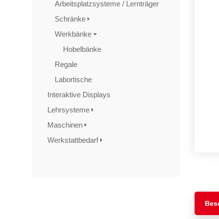
Arbeitsplatzsysteme / Lernträger
Schränke
Werkbänke
Hobelbänke
Regale
Labortische
Interaktive Displays
Lehrsysteme
Maschinen
Werkstattbedarf
TAGS
Artikel
RECOMMENDATIONS
SOCIAL_MEDIA
Bewertungen
Bes