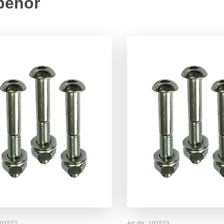
behör
101572
Art.-Nr.:
101573