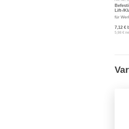
Befest
Lift-/K
für We
7,12
€
5,98
€
ne
Var