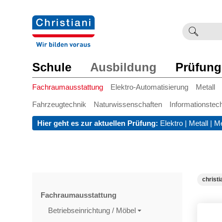
Suchb
Such
einge
Schule
Ausbildung
Prüfung
Fachraumausstattung
Elektro-Automatisierung
Metall
Fahrzeugtechnik
Naturwissenschaften
Informationstec
Hier geht es zur aktuellen Prüfung:
Elektro
|
Metall
|
Me
christi
Fachraumausstattung
Betriebseinrichtung / Möbel