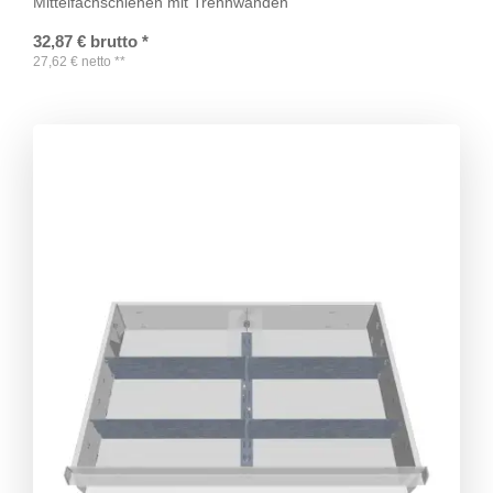
Mittelfachschienen mit Trennwänden
32,87
€
brutto
*
27,62
€
netto
**