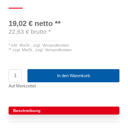
19,02 €
netto
**
22,63
€ brutto
*
*
inkl. MwSt.,
zzgl. Versandkosten
**
zzgl. MwSt.,
zzgl. Versandkosten
In den Warenkorb
Auf Merkzettel
Beschreibung