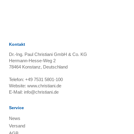
TAGS
Artikel
RECOMMENDATIONS
SOCIAL_MEDIA
Bewertungen
Kontakt
Dr.-Ing. Paul Christiani GmbH & Co. KG
Hermann-Hesse-Weg 2
78464
Konstanz, Deutschland
Telefon:
+49 7531 5801-100
Website:
www.christiani.de
E-Mail:
info@christiani.de
Service
News
Versand
AGB