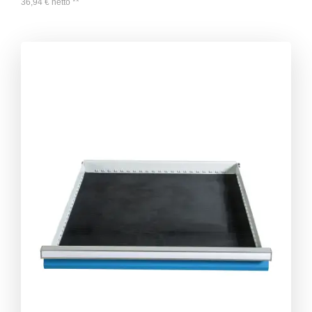
36,94
€
netto
**