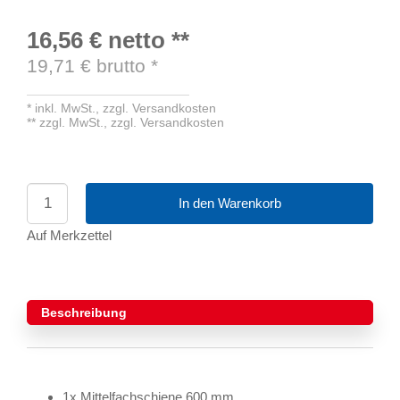
16,56 €
netto
**
19,71
€ brutto
*
*
inkl. MwSt.,
zzgl. Versandkosten
**
zzgl. MwSt.,
zzgl. Versandkosten
In den Warenkorb
Auf Merkzettel
Beschreibung
1x Mittelfachschiene 600 mm