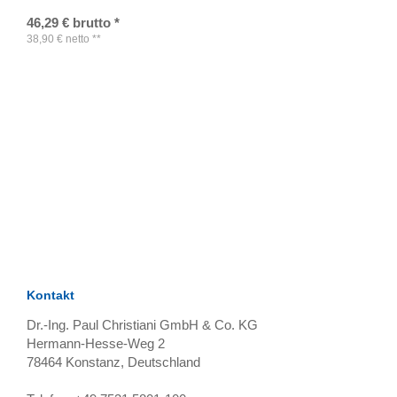
46,29
€
brutto
*
38,90
€
netto
**
TAGS
Artikel
RECOMMENDATIONS
SOCIAL_MEDIA
Bewertungen
Kontakt
Dr.-Ing. Paul Christiani GmbH & Co. KG
Hermann-Hesse-Weg 2
78464
Konstanz, Deutschland